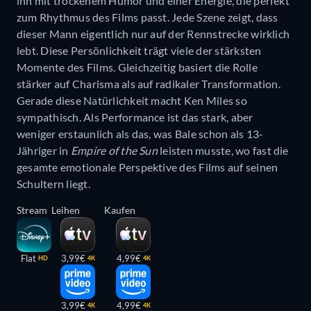
ihn mit trockenem Humor und einer Energie, die perfekt
zum Rhythmus des Films passt. Jede Szene zeigt, dass
dieser Mann eigentlich nur auf der Rennstrecke wirklich
lebt. Diese Persönlichkeit trägt viele der stärksten
Momente des Films. Gleichzeitig basiert die Rolle
stärker auf Charisma als auf radikaler Transformation.
Gerade diese Natürlichkeit macht Ken Miles so
sympathisch. Als Performance ist das stark, aber
weniger erstaunlich als das, was Bale schon als 13-
Jähriger in
Empire of the Sun
leisten musste, wo fast die
gesamte emotionale Perspektive des Films auf seinen
Schultern liegt.
Stream
Leihen
Kaufen
Flat
3,99€
4,99€
HD
4K
4K
3,99€
4,99€
4K
4K