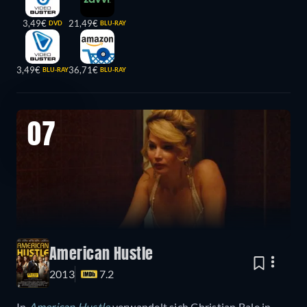
3,49€
21,49€
DVD
BLU-RAY
3,49€
36,71€
BLU-RAY
BLU-RAY
07
American Hustle
2013
7.2
In
American Hustle
verwandelt sich Christian Bale in