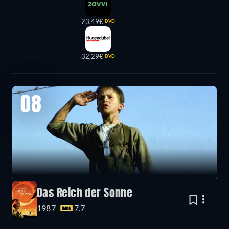
23,49€
DVD
32,29€
DVD
08
Das Reich der Sonne
1987
7.7