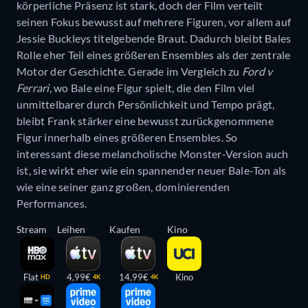
körperliche Präsenz ist stark, doch der Film verteilt
seinen Fokus bewusst auf mehrere Figuren, vor allem auf
Jessie Buckleys titelgebende Braut. Dadurch bleibt Bales
Rolle eher Teil eines größeren Ensembles als der zentrale
Motor der Geschichte. Gerade im Vergleich zu
Ford v
Ferrari
, wo Bale eine Figur spielt, die den Film viel
unmittelbarer durch Persönlichkeit und Tempo prägt,
bleibt Frank stärker eine bewusst zurückgenommene
Figur innerhalb eines größeren Ensembles. So
interessant diese melancholische Monster-Version auch
ist, sie wirkt eher wie ein spannender neuer Bale-Ton als
wie eine seiner ganz großen, dominierenden
Performances.
Stream
Leihen
Kaufen
Kino
Flat
4,99€
14,99€
Kino
HD
4K
4K