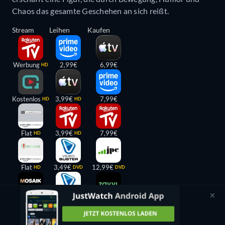
Chaos das gesamte Geschehen an sich reißt.
Stream
Leihen
Kaufen
Werbung
2,99€
6,99€
HD
Kostenlos
3,99€
7,99€
HD
HD
Flat
3,99€
7,99€
HD
HD
Flat
3,49€
12,99€
HD
DVD
DVD
Flat
3,49€
29,99€
HD
BLU-RAY
BLU-RAY