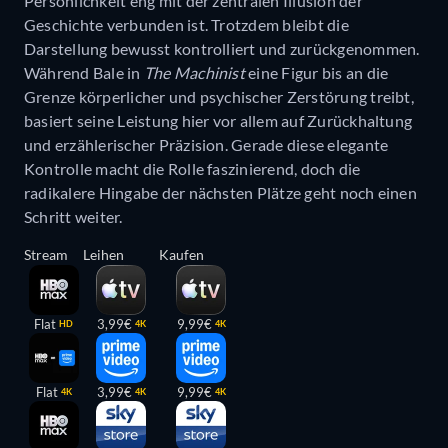
Persönlichkeit eng mit der zentralen Illusion der
Geschichte verbunden ist. Trotzdem bleibt die
Darstellung bewusst kontrolliert und zurückgenommen.
Während Bale in
The Machinist
eine Figur bis an die
Grenze körperlicher und psychischer Zerstörung treibt,
basiert seine Leistung hier vor allem auf Zurückhaltung
und erzählerischer Präzision. Gerade diese elegante
Kontrolle macht die Rolle faszinierend, doch die
radikalere Hingabe der nächsten Plätze geht noch einen
Schritt weiter.
Stream
Leihen
Kaufen
Flat
3,99€
9,99€
HD
4K
4K
Flat
3,99€
9,99€
4K
4K
4K