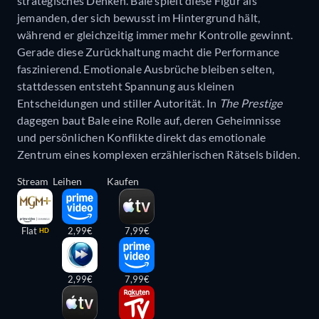
strategisches Denken. Bale spielt diese Figur als
jemanden, der sich bewusst im Hintergrund hält,
während er gleichzeitig immer mehr Kontrolle gewinnt.
Gerade diese Zurückhaltung macht die Performance
faszinierend. Emotionale Ausbrüche bleiben selten,
stattdessen entsteht Spannung aus kleinen
Entscheidungen und stiller Autorität. In
The Prestige
dagegen baut Bale eine Rolle auf, deren Geheimnisse
und persönlichen Konflikte direkt das emotionale
Zentrum eines komplexen erzählerischen Rätsels bilden.
Stream
Leihen
Kaufen
Flat
2,99€
7,99€
HD
2,99€
7,99€