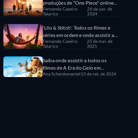
produções de "One Piece" online e
Fernanda Caseiro
26 de jun. de
conheça a ordem certa
Talarico
2024
'Lilo & Stitch': Todos os filmes e
séries em ordem e onde assistir a
Fernanda Caseiro
23 de mai. de
eles
Talarico
2025
Saiba onde assistir a todos os
filmes de A Era do Gelo em
Ana Scheidemantel
13 de set. de 2024
streaming