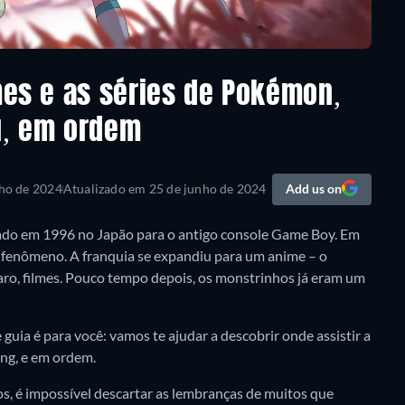
lmes e as séries de Pokémon,
u, em ordem
ho de 2024
Atualizado em
25 de junho de 2024
Add us on
do em 1996 no Japão para o antigo console Game Boy. Em
 fenômeno. A franquia se expandiu para um anime – o
claro, filmes. Pouco tempo depois, os monstrinhos já eram um
guia é para você: vamos te ajudar a descobrir onde assistir a
ing, e em ordem.
, é impossível descartar as lembranças de muitos que