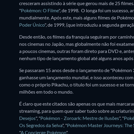
cresceram assistindo à série que gerou mais de 25 filmes.
"
Pokémon: O Filme
", de 1998. O longa foi um sucesso, 
mundialmente. Após este, mais alguns filmes de Pokém
Poder Único
", de 1999, (que introduziu a segunda geraç
Desde então, os filmes da franquia seguiram por caminhos
nos cinemas no Japão, mas globalmente não foi exatame
a poucos cinemas, outras foram direto para DVD e, ante
nenhum tipo de lançamento global até alguns anos após a
Se passaram 15 anos desde o lançamento de "Pokémon 3:
ganhasse um lançamento mundial, e isso aconteceu com 
como o próprio Pikachu, o título foi um sucesso e se to
milhões em todo o mundo.
É claro que este citados são apenas os que mais marcara
streaming, para quem quer saber tudo sobre as criaturin
Desejos
", "
Pokémon - Zoroark: Mestre de Ilusões
", "
Poké
Os Segredos da Selva
", "
Pokémon Master Journeys: The 
"
A Concierge Pokémon
".