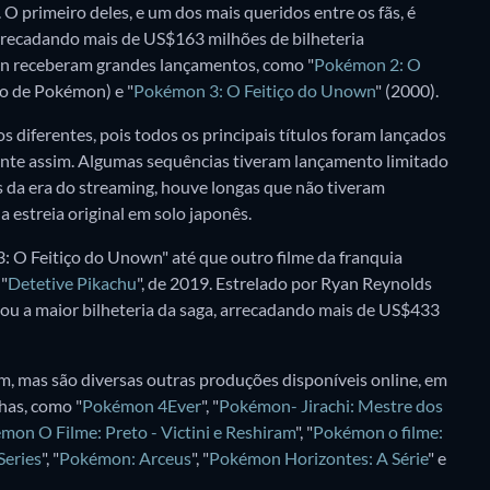
 O primeiro deles, e um dos mais queridos entre os fãs, é
arrecadando mais de US$163 milhões de bilheteria
on receberam grandes lançamentos, como "
Pokémon 2: O
ão de Pokémon) e "
Pokémon 3: O Feitiço do Unown
" (2000).
 diferentes, pois todos os principais títulos foram lançados
nte assim. Algumas sequências tiveram lançamento limitado
s da era do streaming, houve longas que não tiveram
 estreia original em solo japonês.
 O Feitiço do Unown" até que outro filme da franquia
"
Detetive Pikachu
", de 2019. Estrelado por Ryan Reynolds
rnou a maior bilheteria da saga, arrecadando mais de US$433
m, mas são diversas outras produções disponíveis online, em
has, como "
Pokémon 4Ever
", "
Pokémon- Jirachi: Mestre dos
mon O Filme: Preto - Victini e Reshiram
", "
Pokémon o filme:
Series
", "
Pokémon: Arceus
", "
Pokémon Horizontes: A Série
" e