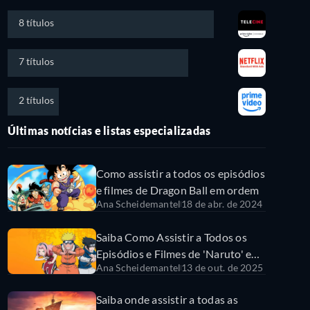
8 títulos
7 títulos
2 títulos
Últimas notícias e listas especializadas
Como assistir a todos os episódios
e filmes de Dragon Ball em ordem
Ana Scheidemantel
18 de abr. de 2024
Saiba Como Assistir a Todos os
Episódios e Filmes de 'Naruto' em
Ana Scheidemantel
13 de out. de 2025
Ordem
Saiba onde assistir a todas as