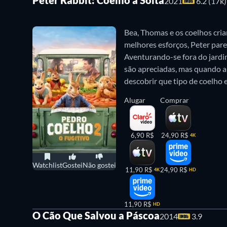
2021
6.2 (17k)
estabelecer na cena musical. Enquanto isso, o pai
contra ele.
Hop: Rebelde da Páscoa
já é um clássi
Bea, Thomas e os coelhos cria
melhores esforços, Peter pare
5. A Origem dos Guardiões (2012)
Aventurando-se fora do jardi
são apreciadas, mas quando a 
Papai Noel, Fada do Dente, Coelhinho da Páscoa 
descobrir que tipo de coelho e
Origem dos Guardiões
, o espírito maligno Breu 
Alugar
Comprar
Frost, um menino invisível que controla o invern
autodescoberta e aprende sobre as crianças e seu
6,90 R$
24,90 R$
4K
6. D.P.A: O Enigma dos ovos de Páscoa (2
Watchlist
Gostei
Não gostei
11,90 R$
24,90 R$
4K
HD
Em
D.P.A: O Enigma dos Ovos de Páscoa
, os dete
contudo, uma feiticeira tem a ideia de sabotar a i
11,90 R$
HD
O Cão Que Salvou a Páscoa
2014
3.9
7. Ursinho Pooh – a Páscoa de Guru (200