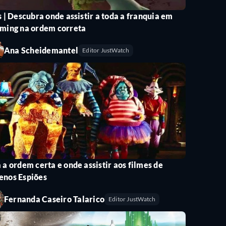
 em torno de Pooh, Guru, Tigrão e seus amigos,
s | Descubra onde assistir a toda a franquia em
aming na ordem correta
ue a limpeza da Páscoa esteja concluída. Com a
elebrar ocasiões especiais com amigos. O filme
Ana Scheidemantel
Editor JustWatch
aram para a Páscoa, com Snoopy na sua função
 a ordem certa e onde assistir aos filmes de
lho, é o filho adotivo do famoso coelho
enos Espiões
risão para encontrar o Cetro do Hamster Negro e
Fernanda Caseiro Talarico
Editor JustWatch
uma especialista em artes marciais, Hopper