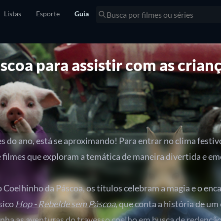
Listas
Esporte
Guia
scoa para assistir com as crian
es do ano, está se aproximando! Para entrar no clima fest
filmes que exploram a temática de maneira divertida e em
 Coelhinho da Páscoa, os títulos celebram a magia e o en
sico
Hop - Rebelde sem Páscoa
, que conta a história de um
a as aventuras do travesso coelho em busca de redenção, a