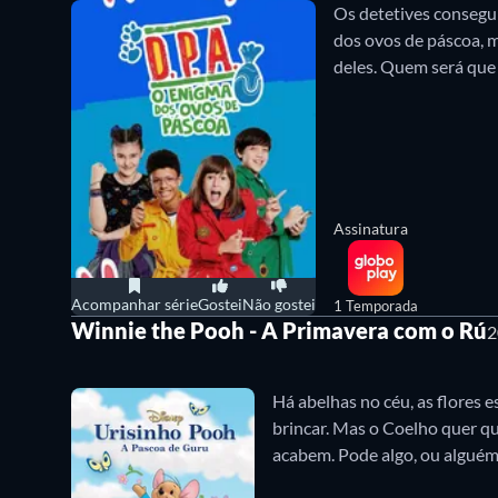
Os detetives consegui
dos ovos de páscoa, m
deles. Quem será que 
Assinatura
Acompanhar série
Gostei
Não gostei
1 Temporada
Winnie the Pooh - A Primavera com o Rú
2
Há abelhas no céu, as flores e
brincar. Mas o Coelho quer q
acabem. Pode algo, ou alguém