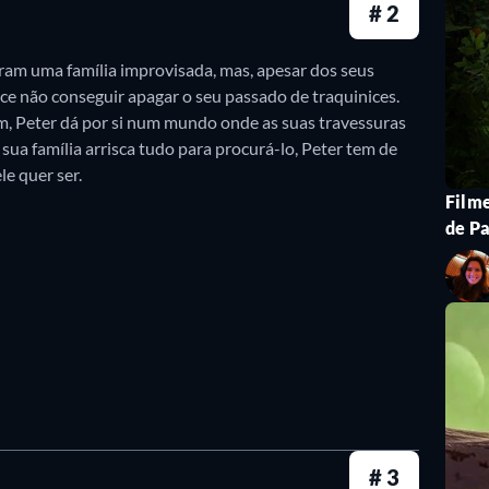
# 2
 de Junior envia seus capangas para trazê-lo de volta, sem
co da Páscoa.
ram uma família improvisada, mas, apesar dos seus
ce não conseguir apagar o seu passado de traquinices.
m, Peter dá por si num mundo onde as suas travessuras
sua família arrisca tudo para procurá-lo, Peter tem de
e Sandman são os guardiões que protegem as crianças do m
le quer ser.
Filme
quer transformar sonhos em pesadelos e espalhar o medo. 
de P
o, como o mais novo guardião. Sem saber de seu destino, J
 próprio passado.
019)
tives conseguiram encontrar pistas recentes para o possíve
nvestigação deles.
4)
# 3