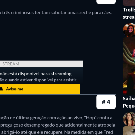
elebra a primavera, a amizade e a diversão. A história gira
Troll
três criminosos tentam sabotar uma creche para cães.
stre
No entanto, Coelho insiste que todos fiquem em casa até q
portância de equilibrar responsabilidades com diversão e c
iosas sobre amizade e companheirismo.
974)
STREAM
acompanha Snoopy e Charlie Brown enquanto eles se prep
ão está disponível para streaming.
s de Páscoa e a trazer alegria para todos.
o quando estiver disponível para assistir.
Avise-me
22)
Saiba
# 4
e desajeitado Hopper Chickenson, metade frango, metade coe
Pequ
opper decide ir atrás de seu tio Harold, que escapou da p
ção de última geração com ação ao vivo, "Hop" conta a
 seu fiel servo Archie, uma tartaruga sarcástica, e Meg, 
um preguiçoso desempregado que acidentalmente atropela
 abrigá-lo até que ele recupere. Na medida em que Fred