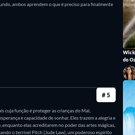
undo, ambos aprendem o que é preciso para finalmente
 crianças?
eaming, online e temáticos de Páscoa.
Wick
do O
# 5
is cuja função é proteger as crianças do Mal,
esperança e capacidade de sonhar. Eles trazem a alegria e
, enquanto elas acreditarem no poder das artes mágicas,
ando o terrível Pitch (Jude Law), um poderoso espírito