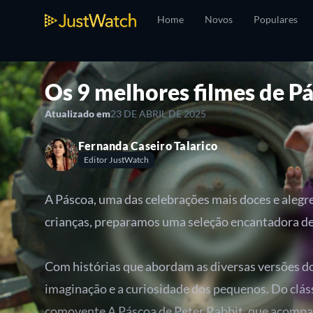
Home
Novos
Populares
Os 9 melhores filmes de Pá
Atualizado em
23 DE ABRIL DE 2025
Fernanda Caseiro Talarico
Editor JustWatch
A Páscoa, uma das celebrações mais doces e alegr
crianças, preparamos uma seleção encantadora de 
Com histórias que abordam as diversas versões do
imaginação e a curiosidade dos pequenos. Do clás
comovente A Páscoa de Peter Rabbit, que acompanh