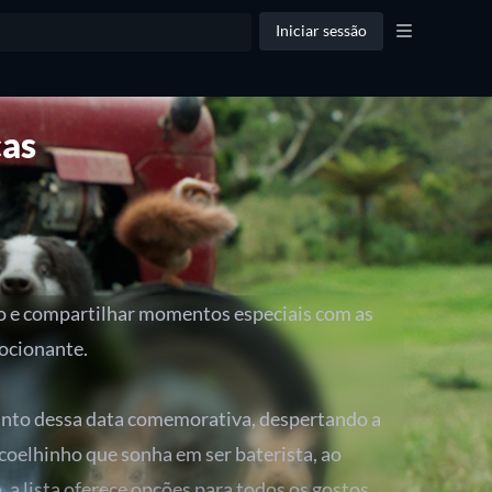
Iniciar sessão
ças
ivo e compartilhar momentos especiais com as
ocionante.
canto dessa data comemorativa, despertando a
 coelhinho que sonha em ser baterista, ao
 lista oferece opções para todos os gostos.