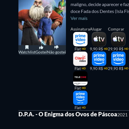
maligno, decide aparecer e f
doce Fada dos Dentes (Isla F
o impetuoso Norte (Alec Baldw
Ver mais
Sandman decidem unir as suas
Assinatura
Alugar
Comprar
Realizado por Peter Ramsey 
animação em 3D baseado em Th
volumes escrito pelo escritor,
Flat
9,90 R$
29,90 R$
HD
HD
HD
Watchlist
Gostei
Não gostei
Flat
9,90 R$
29,90 R$
HD
HD
HD
Flat
HD
Flat
HD
D.P.A. - O Enigma dos Ovos de Páscoa
2021