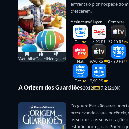
enfrenta o pior hóspede do m
crescerem.
Onde assistir a filmes sobre a Páscoa para
Assinatura
Alugar
Comprar
Abaixo, saiba onde assistir aos nove filmes em str
Flat
6,90 R$
29,90 R$
HD
HD
Watchlist
Gostei
Não gostei
Flat
9,90 R$
29,90 R$
HD
HD
Flat
9,90 R$
HD
HD
A Origem dos Guardiões
2012
7.2 (210k)
Os guardiões são seres imorta
preservando a sua inocência, 
os sonhos aos seus corações e
estarão protegidas. Porém, qu