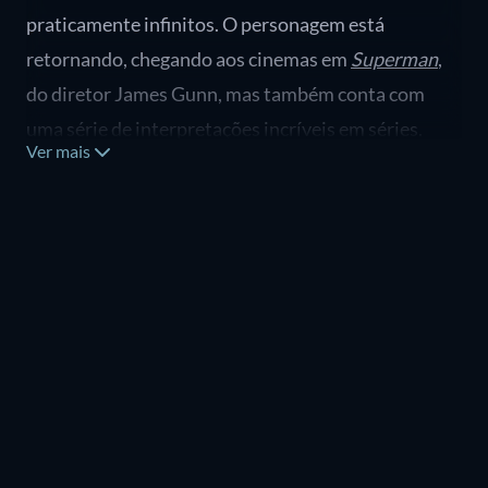
praticamente infinitos. O personagem está
retornando, chegando aos cinemas em
Superman
,
do diretor James Gunn, mas também conta com
uma série de interpretações incríveis em séries.
Ver mais
Neste guia da JustWatch, confira quais são as
melhores séries live-action do Super-Homem.
1. Superman & Lois (2021-2024)
Em
Superman & Lois
vemos o Super-Homem em
uma premissa bastante diferente do que já foi
produzido em outros filmes e séries live-action do
super-herói. Aqui, o casal de jornalistas Clark Kent
(Tyler Hoechlin) e Lois Lane (Elizabeth Tulloch) tem