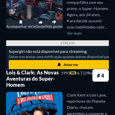
compartilha com seu
primo, o Super-Homem.
Apesar das limitações relacionadas a efeitos
Agora, aos 24 anos,
especiais e de cenas que deveriam ser mais intensas
Kara decide assumir
por não representarem ameaças reais ao ao Super-
Acompanhar série
Gostei
Não gostei
suas habilidades sobre-
humanas e ser a
Ver mais
Homem, a série é bastante divertida e funciona
heroína que sempre foi
como uma viagem no tempo.
STREAM
destinada a ser.
Supergirl não está disponível para streaming.
6. Superboy (1988-1992)
Deixe-nos enviar uma notificação quando estiver disponível para ass
Avise-me
Em uma pegada parecida com a de
Smallville
,
Lois & Clark: As Novas
1993
6.7 (29k)
# 4
Superboy
acompanha Clark Kent (John Haymes
Aventuras do Super-
Newton e Gerard Christopher) na faculdade, como
Homem
um aluno da Universidade de Metrópolis. A série
Clark Kent e Lois Lane,
foca bastante no relacionamento de Kent com Lana
repórteres do Planeta
Diário, chocam,
Lang (Stacy Haiduk), sua amiga de infância e
aprendem a cooperar e