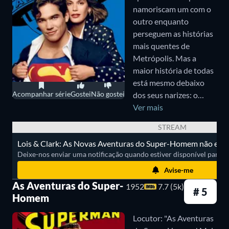
interesse amoroso, com T.J. White (Jim Calvert),
namoriscam um com o
filho do editor do Planeta Diário.
outro enquanto
perseguem as histórias
mais quentes de
Por conta da incerteza da época sobre quantos
Metrópolis. Mas a
episódios seriam encomendados, a primeira metade
maior história de todas
está mesmo debaixo
da temporada de estreia da série é bastante contida
Acompanhar série
Gostei
Não gostei
dos seus narizes: o
em mostrar efeitos especiais e narrativas mais
alter-ego do herói
Ver mais
desenvolvidas, mas isso melhora posteriormente.
conhecido como Super-
STREAM
Homem, a paixão
Apesar de simples, a série é divertida e Gerard
Lois & Clark: As Novas Aventuras do Super-Homem não está 
secreta de Lois, é Clark.
Christopher faz um ótimo trabalho interpretando o
Deixe-nos enviar uma notificação quando estiver disponível para ass
Super-Homem.
Avise-me
As Aventuras do Super-
1952
7.7 (5k)
# 5
7. Krypton (2018-2019)
Homem
Embora não tenha o Super-Homem,
Krypton
conta
Locutor: "As Aventuras