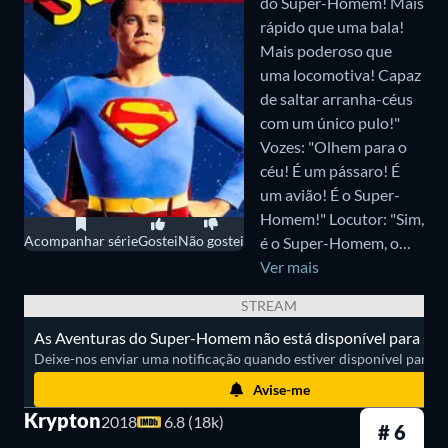
do Super-Homem! Mais
com uma premissa bastante interessante: mostra o
rápido que uma bala!
planeta da família El 200 anos antes do nascimento
Mais poderoso que
de Kal-El, quando os antepassados dele haviam sido
uma locomotiva! Capaz
de saltar arranha-céus
condenados ao isolamento e eram vistos como uma
com um único pulo!"
vergonha pela sociedade.
Vozes: "Olhem para o
céu! É um pássaro! É
um avião! É o Super-
Aos poucos, Seg-El (Cameron Cuffe), o avô do
Homem!" Locutor: "Sim,
Super-Homem, transforma o caos e a crise que
Acompanhar série
Gostei
Não gostei
é o Super-Homem, o
assolam Krypton e sua família em esperança para o
estranho visitante de
Ver mais
outro planeta que veio
futuro.
STREAM
à Terra com poderes e
As Aventuras do Super-Homem não está disponível para str
habilidades muito além
Onde assistir as melhores séries live-action
Deixe-nos enviar uma notificação quando estiver disponível para ass
da compreensão dos
do Superman?
meros mortais. Super-
Avise-me
Homem, que pode
Veja abaixo em quais serviços de streaming assistir
Krypton
2018
6.8 (18k)
# 6
mudar o curso de rios
as melhores séries live-action de
Superman
.