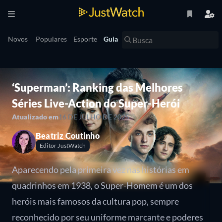
Novos
Populares
Esporte
Guia
‘Superman’: Ranking das Melhores
Séries Live-Action do Super-Herói
Atualizado em
16 DE JULHO DE 2025
Beatriz Coutinho
Editor JustWatch
Aparecendo pela primeira vez nas histórias em
quadrinhos em 1938, o Super-Homem é um dos
heróis mais famosos da cultura pop, sempre
reconhecido por seu uniforme marcante e poderes