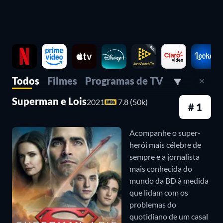
uma história e tanto — que conta também com a
atuação brilhante de Michael Rosenbaum como Lex
Luthor, considerada uma das melhores pelos fãs.
3. Supergirl (2015-2021)
Todos
Filmes
Programas de TV
Parte do Arrowverso,
Supergirl
acompanha a prima
Superman e Lois
2021
7.8 (50k)
do Super-Homem, Kara Zor-El, que escapou da
# 1
destruição do planeta Krypton, mas esconde seus
Acompanhe o super-
poderes desde o momento em que chega na Terra.
herói mais célebre de
Aos 24 anos, após revelar seu segredo
sempre e a jornalista
mais conhecida do
acidentalmente, a garota decide que chegou a hora
mundo da BD à medida
de ser a super-heroína que sempre esteve destinada
que lidam com os
a ser. Em uma série cheia de ação, Melissa Benoist
problemas do
quotidiano de um casal
interpreta muito bem a personagem, mostrando