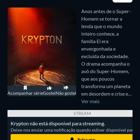
caudalosos, dobrar aço
com as próprias mãos; e
Anos antes de o Super-
que, disfarçado de Clark
Homem se tornar a
Kent, o gentil repórter
lenda que o mundo
de um grande jornal
inteiro conhece, a
metropolitano, trava
família El era
uma batalha incessante
envergonhada e
pela verdade, justiça e o
excluída da sociedade.
estilo de vida
O drama acompanha o
americano."
avô do Super-Homem,
que aos poucos
transforma um planeta
Acompanhar série
Gostei
Não gostei
em desordem e crise em
um lugar com igualdade
Ver mais
e esperança.
STREAM
Krypton não está disponível para streaming.
Deixe-nos enviar uma notificação quando estiver disponível para ass
Avise-me