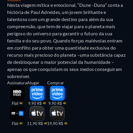
Nesta viagem mítica e emocional, “Dune -Duna” conta a
história de Paul Adreides, um jovem brilhante e
talentoso com um grande destino para além da sua
compreensão, que tem de viajar para o planeta mais
perigoso do universo para garantir o futuro da sua
família e do seu povo. Quando forças malévolas entram
em conflito para obter uma quantidade exclusiva do
recurso mais precioso do planeta –uma substância capaz
de desbloquear o maior potencial da humanidade –
apenas os que conquistam os seus medos conseguiram
sobreviver.
Assinatura
Alugar
Comprar
Flat
9,90 R$
9,90 R$
4K
4K
4K
Flat
11,90 R$
19,90 R$
4K
4K
4K