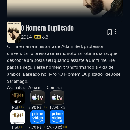
O Homem Duplicado
2014
6.8
O filme narra a história de Adam Bell, professor
universitário preso a uma monótona rotina diária, que
descobre um sósia seu quando assiste a um filme. Ele
passa a seguir este homem, transformando a vida de
ambos. Baseado no livro "O Homem Duplicado" de José
Saramago.
Assinatura
Alugar
Comprar
Flat
7,90 R$
17,90 R$
HD
HD
Flat
7,90 R$
19,90 R$
HD
HD
HD