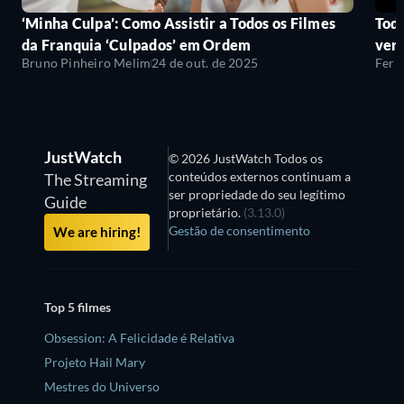
‘Minha Culpa’: Como Assistir a Todos os Filmes
Todo
da Franquia ‘Culpados’ em Ordem
ver
Bruno Pinheiro Melim
24 de out. de 2025
Fern
JustWatch
© 2026 JustWatch Todos os
conteúdos externos continuam a
The Streaming
ser propriedade do seu legítimo
Guide
proprietário.
(3.13.0)
Gestão de consentimento
We are hiring!
Top 5 filmes
Obsession: A Felicidade é Relativa
Projeto Hail Mary
Mestres do Universo