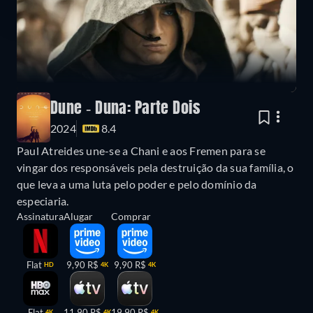
Dune - Duna: Parte Dois
2024
8.4
Paul Atreides une-se a Chani e aos Fremen para se
vingar dos responsáveis pela destruição da sua família, o
que leva a uma luta pelo poder e pelo domínio da
especiaria.
Assinatura
Alugar
Comprar
Flat
9,90 R$
9,90 R$
HD
4K
4K
Flat
11,90 R$
19,90 R$
4K
4K
4K