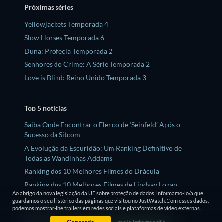
Próximas séries
Yellowjackets Temporada 4
Slow Horses Temporada 6
Duna: Profecia Temporada 2
Senhores do Crime: A Série Temporada 2
Love is Blind: Reino Unido Temporada 3
Top 5 notícias
Saiba Onde Encontrar o Elenco de ‘Seinfeld’ Após o
Sucesso da Sitcom
A Evolução da Escuridão: Um Ranking Definitivo de
Todas as Wandinhas Addams
Ranking dos 10 Melhores Filmes do Drácula
Ranking dos 10 Melhores Filmes de Lindsay Lohan
Ao abrigo da nova legislação da UE sobre proteção de dados, informamo-lo/a que
Os 10 Melhores Filmes e Séries de Jeremy Allen White
guardamos o seu histórico das páginas que visitou no JustWatch. Com esses dados,
podemos mostrar-lhe trailers em redes sociais e plataformas de vídeo externas.