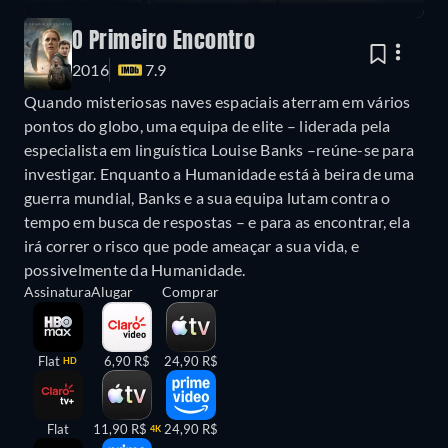
O Primeiro Encontro
2016
7.9
Quando misteriosas naves espaciais aterram em vários
pontos do globo, uma equipa de elite – liderada pela
especialista em linguística Louise Banks –reúne-se para
investigar. Enquanto a Humanidade está à beira de uma
guerra mundial, Banks e a sua equipa lutam contra o
tempo em busca de respostas – e para as encontrar, ela
irá correr o risco que pode ameaçar a sua vida, e
possivelmente da Humanidade.
Assinatura
Alugar
Comprar
Flat
6,90 R$
24,90 R$
HD
Flat
11,90 R$
24,90 R$
4K