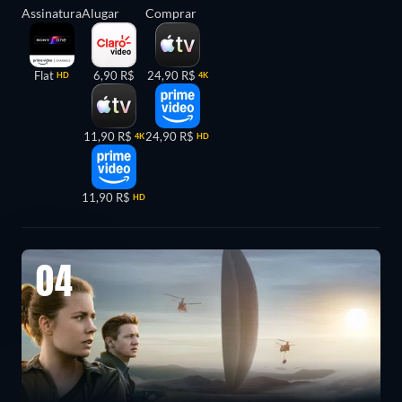
Assinatura
Alugar
Comprar
Flat
6,90 R$
24,90 R$
HD
4K
11,90 R$
24,90 R$
4K
HD
11,90 R$
HD
04