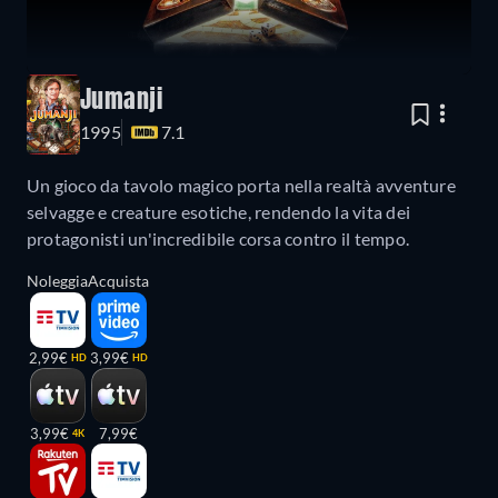
Jumanji
1995
7.1
Un gioco da tavolo magico porta nella realtà avventure
selvagge e creature esotiche, rendendo la vita dei
protagonisti un'incredibile corsa contro il tempo.
Noleggia
Acquista
2,99€
3,99€
HD
HD
3,99€
7,99€
4K