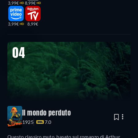
3,99€
8,99€
HD
HD
3,99€
8,99€
HD
04
Il mondo perduto
1925
7.0
Questo classico muto, basato sul romanzo di Arthur