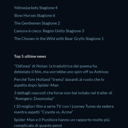
Yellowjackets Stagione 4
Slow Horses Stagione 6
The Gentlemen Stagione 2
L'amore è cieco: Regno Unito Stagione 3
The Chosen in the Wild with Bear Grylls Stagione 1
Top 5 ultime news
"Odissea" di Nolan: la traduttrice del poema ha
detestato il film, ma vorrebbe uno spin-off su Antinoo
Perché Tom Holland “trema” davanti al ruolo che lo
aspetta dopo Spider-Man
3 dettagli nascosti che forse non hai notato nel trailer di
"Avengers: Doomsday"
I 10 migliori film e serie TV con i Looney Tunes da vedere
mentre aspetti "Coyote vs. Acme"
Spider-Man e il Punitore hanno un rapporto molto più
complicato di quanto pensi