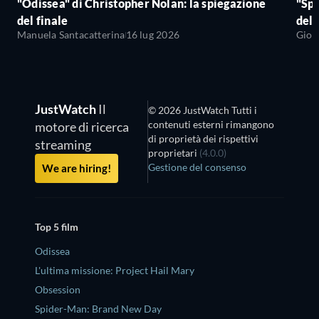
"Odissea" di Christopher Nolan: la spiegazione
"Sp
del finale
del 
Manuela Santacatterina
16 lug 2026
Giov
JustWatch
Il
© 2026 JustWatch Tutti i
contenuti esterni rimangono
motore di ricerca
di proprietà dei rispettivi
streaming
proprietari
(4.0.0)
Gestione del consenso
We are hiring!
Top 5 film
Odissea
L'ultima missione: Project Hail Mary
Obsession
Spider-Man: Brand New Day