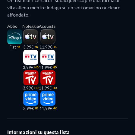
Un team di ricercatori subacquei scopre una forma di
vita aliena mentre indaga su un sottomarino nucleare
affondato.
Abbo
Noleggia
Acquista
Flat
3,99€
11,99€
4K
4K
4K
3,99€
11,99€
HD
HD
3,99€
11,99€
HD
HD
3,99€
11,99€
4K
4K
Informazioni su questa lista