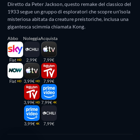
Diretto da Peter Jackson, questo remake del classico del
1933 segue un gruppo di esploratori che scopre un'isola
misteriosa abitata da creature preistoriche, inclusa una
gigantesca scimmia chiamata Kong.
Abbo
Noleggia
Acquista
Flat
2,99€
7,99€
HD
Flat
3,99€
7,99€
HD
HD
3,99€
7,99€
HD
4K
3,99€
7,99€
4K