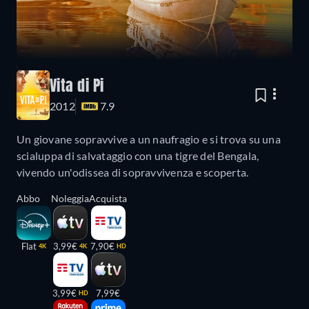
Vita di Pi
2012
7.9
Un giovane sopravvive a un naufragio e si trova su una
scialuppa di salvataggio con una tigre del Bengala,
vivendo un'odissea di sopravvivenza e scoperta.
Abbo
Noleggia
Acquista
Flat
3,99€
7,90€
4K
4K
HD
3,99€
7,99€
HD