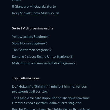
Il Giaguaro Mi Guarda Storto
Rory Scovel: Show Must Go On
Serie TV di prossima uscita
Yellowjackets Stagione 4
Slow Horses Stagione 6
The Gentlemen Stagione 2
L'amore è cieco: Regno Unito Stagione 3
Matrimonio a prima vista Italia Stagione 2
Top 5 ultime news
Da “Hokum” a “Shining”: i migliori film horror con
protagonisti gli scrittori
Ted Lasso è tornato dopo i Mondiali: dove eravamo
rimasti e cosa aspettarsi dalla quarta stagione
Perché Zendaya piange in "Spider-Man: Brand New