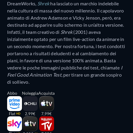
DreamWorks,
Shrek
ha lasciato un marchio indelebile
nella cultura di massa del nuovo millennio. Il capolavoro
animato di Andrew Adamson e Vicky Jenson, però, era
destinato ad apparire sullo schermo in un’altra versione.
Infatti, il team creativo di
Shrek
(2001) aveva
inizialmente optato per un film live-action da animare in
un secondo momento. Per nostra fortuna, i test condotti
portarono a risultati deludenti e al cambiamento dei
piani, in favore di una versione 100% animata. Basta
vedere le poche immagini pubbliche dei test, chiamate
I
Feel Good Animation Test
, per tirare un grande sospiro
di sollievo.
Abbo
Noleggia
Acquista
Flat
2,99€
7,99€
HD