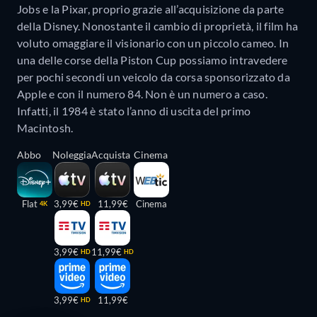
Jobs e la Pixar, proprio grazie all’acquisizione da parte
della Disney. Nonostante il cambio di proprietà, il film ha
voluto omaggiare il visionario con un piccolo cameo. In
una delle corse della Piston Cup possiamo intravedere
per pochi secondi un veicolo da corsa sponsorizzato da
Apple e con il numero 84. Non è un numero a caso.
Infatti, il 1984 è stato l’anno di uscita del primo
Macintosh.
Abbo
Noleggia
Acquista
Cinema
Flat
3,99€
11,99€
Cinema
4K
HD
3,99€
11,99€
HD
HD
3,99€
11,99€
HD