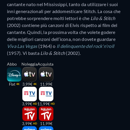
cantante nato nel Mississippi, tanto da utilizzare i suoi
inni generazionali per addomesticare Stitch. La cosa che
potrebbe sorprendere molti lettori è che
Lilo & Stitch
(2002) contiene più canzoni di Elvis rispetto ai film del
cantante. Quindi, la prossima volta che volete godere
delle migliori canzoni dell’icona, non dovete guardare
Viva Las Vegas
(1964) o
Il delinquente del rock'n'roll
(1957). Vi basta
Lilo & Stitch
(2002).
Abbo
Noleggia
Acquista
Flat
3,99€
11,99€
4K
4K
3,99€
11,99€
HD
HD
3,99€
11,99€
HD