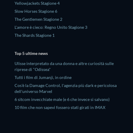
Yellowjackets Stagione 4
Slow Horses Stagione 6
The Gentlemen Stagione 2
L'amore è cieco: Regno Unito Stagione 3
The Shards Stagione 1
Top 5 ultime news
Ulisse interpretato da una donna e altre curiosità sulle
riprese di "Odissea"
Tutti i film di Jumanji, in ordine
Cos'è la Damage Control, l'agenzia più dark e pericolosa
dell'universo Marvel
6 sitcom invecchiate male (e 6 che invece si salvano)
10 film che non sapevi fossero stati girati in IMAX