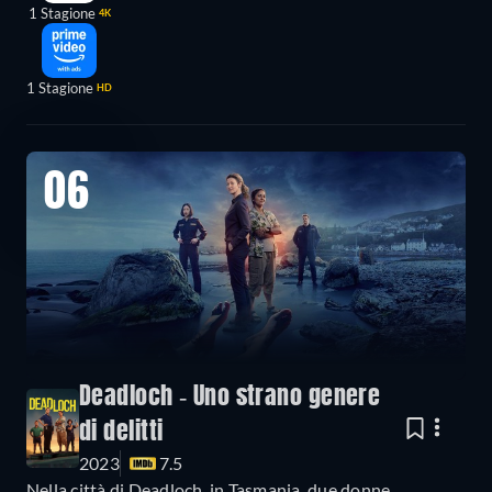
1 Stagione
4K
1 Stagione
HD
06
Deadloch - Uno strano genere
di delitti
2023
7.5
Nella città di Deadloch, in Tasmania, due donne