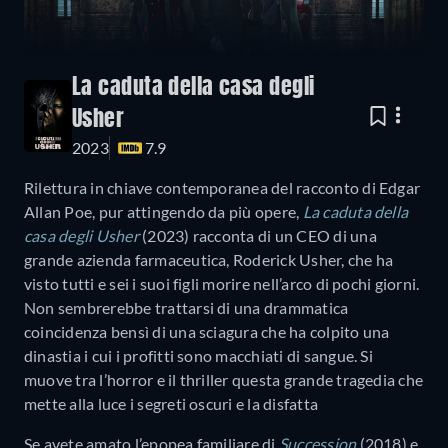
La caduta della casa degli
Usher
2023
7.9
Rilettura in chiave contemporanea del racconto di Edgar
Allan Poe, pur attingendo da più opere,
La caduta della
casa degli Usher
(2023) racconta di un CEO di una
grande azienda farmaceutica, Roderick Usher, che ha
visto tutti e sei i suoi figli morire nell’arco di pochi giorni.
Non sembrerebbe trattarsi di una drammatica
coincidenza bensì di una sciagura che ha colpito una
dinastia i cui i profitti sono macchiati di sangue. Si
muove tra l’horror e il thriller questa grande tragedia che
mette alla luce i segreti oscuri e la disfatta
Se avete amato l’epopea familiare di
Succession
(2018) e