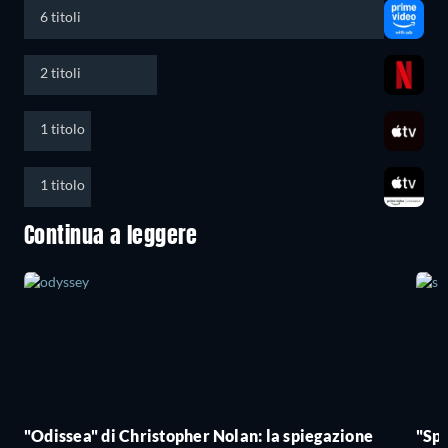
6 titoli
2 titoli
1 titolo
1 titolo
Continua a leggere
"Odissea" di Christopher Nolan: la spiegazione
"Sp