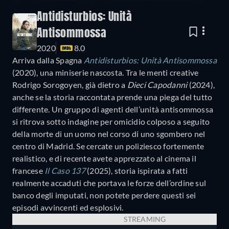
Antidisturbios: Unità
Antisommossa
2020
8.0
Arriva dalla Spagna
Antidisturbios: Unità Antisommossa
(2020), una miniserie nascosta. Tra le menti creative
Rodrigo Sorogoyen, già dietro a
Dieci Capodanni
(2024),
anche se la storia raccontata prende una piega del tutto
differente. Un gruppo di agenti dell’unità antisommossa
si ritrova sotto indagine per omicidio colposo a seguito
della morte di un uomo nel corso di uno sgombero nel
centro di Madrid. Se cercate un poliziesco fortemente
realistico, e di recente avete apprezzato al cinema il
francese
Il Caso 137
(2025), storia ispirata a fatti
realmente accaduti che portava le forze dell’ordine sul
banco degli imputati, non potete perdere questi sei
episodi avvincenti ed esplosivi.
STREAMING