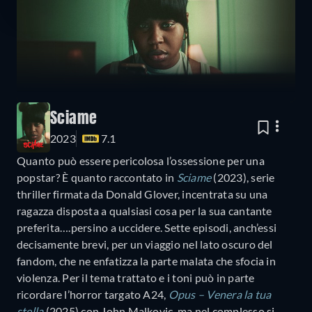
Sciame
2023
7.1
Quanto può essere pericolosa l’ossessione per una
popstar? È quanto raccontato in
Sciame
(2023), serie
thriller firmata da Donald Glover, incentrata su una
ragazza disposta a qualsiasi cosa per la sua cantante
preferita….persino a uccidere. Sette episodi, anch’essi
decisamente brevi, per un viaggio nel lato oscuro del
fandom, che ne enfatizza la parte malata che sfocia in
violenza. Per il tema trattato e i toni può in parte
ricordare l’horror targato A24,
Opus – Venera la tua
stella
(2025) con John Malkovic, ma nel complesso si