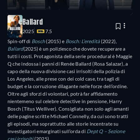
Ballard
2025
7.5
Spin-off di
Bosch
(2015) e
Bosch: L’eredità
(2022),
Ballard
(2025) è un poliziesco che dovete recuperare a
tutti i costi. Protagonista della serie procedural è Maggie
Q che indossa i panni di Renée Ballard (Rosa Salazar), a
capo della nuova divisione casi irrisolti della polizia di
Los Angeles, alle prese con dei cold case, tra tagli di
budget e la corruzione dilagante nelle forze dell’ordine.
Oltre agli sforzi di volontari, potrà far affidamento
nientemeno sul celebre detective in pensione, Harry
Bosch (Titus Welliver). Consigliata non solo agli amanti
delle pagine scritte Michael Connelly, da cui sono tratti
gli episodi, ma soprattutto alle storie incentrate su
investigatori emarginati sull’orda di
Dept Q – Sezione
casi irrisolti
(2025).