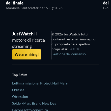
del finale
del 
Manuela Santacatterina
16 lug 2026
Giov
JustWatch
Il
© 2026 JustWatch Tutti i
contenuti esterni rimangono
motore di ricerca
di proprietà dei rispettivi
streaming
proprietari
(4.0.0)
Gestione del consenso
We are hiring!
Top 5 film
L'ultima missione: Project Hail Mary
Odissea
Obsession
Spider-Man: Brand New Day
Pecore sotto copertura