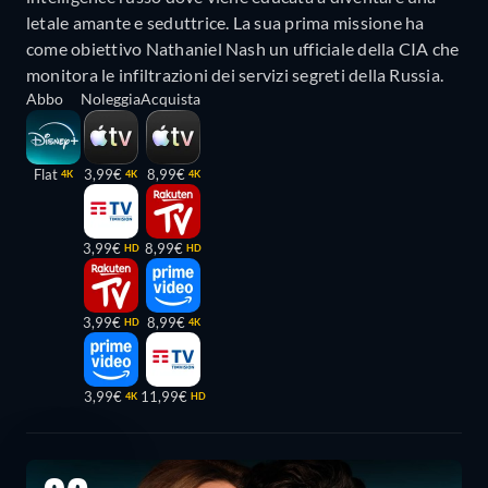
letale amante e seduttrice. La sua prima missione ha
come obiettivo Nathaniel Nash un ufficiale della CIA che
monitora le infiltrazioni dei servizi segreti della Russia.
Abbo
Noleggia
Acquista
Flat
3,99€
8,99€
4K
4K
4K
3,99€
8,99€
HD
HD
3,99€
8,99€
HD
4K
3,99€
11,99€
4K
HD