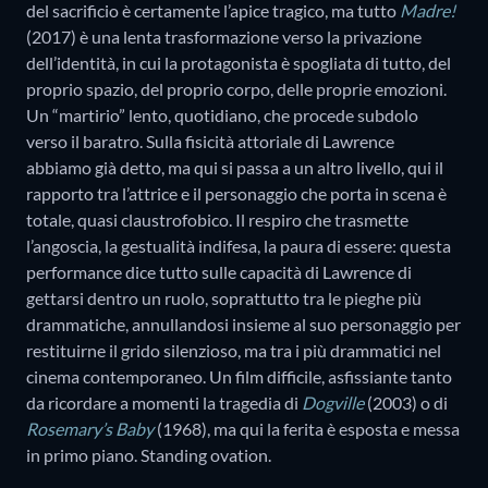
del sacrificio è certamente l’apice tragico, ma tutto
Madre!
(2017) è una lenta trasformazione verso la privazione
dell’identità, in cui la protagonista è spogliata di tutto, del
proprio spazio, del proprio corpo, delle proprie emozioni.
Un “martirio” lento, quotidiano, che procede subdolo
verso il baratro. Sulla fisicità attoriale di Lawrence
abbiamo già detto, ma qui si passa a un altro livello, qui il
rapporto tra l’attrice e il personaggio che porta in scena è
totale, quasi claustrofobico. Il respiro che trasmette
l’angoscia, la gestualità indifesa, la paura di essere: questa
performance dice tutto sulle capacità di Lawrence di
gettarsi dentro un ruolo, soprattutto tra le pieghe più
drammatiche, annullandosi insieme al suo personaggio per
restituirne il grido silenzioso, ma tra i più drammatici nel
cinema contemporaneo. Un film difficile, asfissiante tanto
da ricordare a momenti la tragedia di
Dogville
(2003) o di
Rosemary’s Baby
(1968), ma qui la ferita è esposta e messa
in primo piano. Standing ovation.