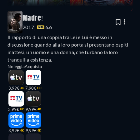
Madre!
2017
6.6
Il rapporto di una coppia tra Lei e Lui è messo in
discussione quando alla loro porta si presentano ospiti
inattesi, un uomo e una donna, che turbano la loro
tranquilla esistenza.
Noleggia
Acquista
3,99€
7,90€
4K
HD
3,99€
9,99€
HD
4K
3,99€
9,99€
4K
4K