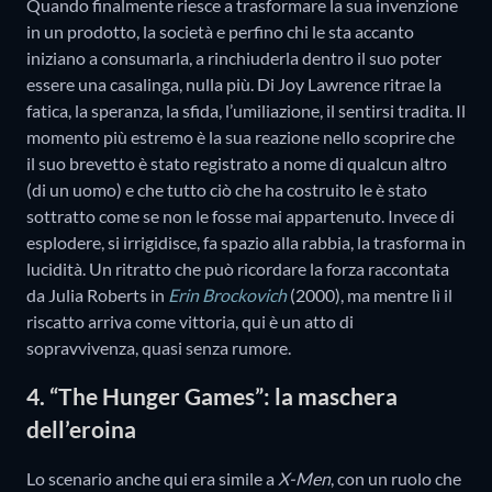
Quando finalmente riesce a trasformare la sua invenzione
in un prodotto, la società e perfino chi le sta accanto
iniziano a consumarla, a rinchiuderla dentro il suo poter
essere una casalinga, nulla più. Di Joy Lawrence ritrae la
fatica, la speranza, la sfida, l’umiliazione, il sentirsi tradita. Il
momento più estremo è la sua reazione nello scoprire che
il suo brevetto è stato registrato a nome di qualcun altro
(di un uomo) e che tutto ciò che ha costruito le è stato
sottratto come se non le fosse mai appartenuto. Invece di
esplodere, si irrigidisce, fa spazio alla rabbia, la trasforma in
lucidità. Un ritratto che può ricordare la forza raccontata
da Julia Roberts in
Erin Brockovich
(2000), ma mentre lì il
riscatto arriva come vittoria, qui è un atto di
sopravvivenza, quasi senza rumore.
4. “The Hunger Games”: la maschera
dell’eroina
Lo scenario anche qui era simile a
X-Men
, con un ruolo che