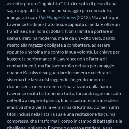
avrebbe potuto “inghiottire” l’attrice sotto il peso di una
saga e appiattirla nel suo personaggio più conosciuto,
inaugurato con
The Hunger Games
(2012). Ma anche qui
Lawrence ha dimostrato le sue capacità di andare oltre un
franchise da milioni di dollari. Non si limita a portare in
scena un'eroina moderna, ma le da un volto vero, dando
risalto alla ragazza obbligata a combattere, ad essere
appunto un’eroina ma contro la sua volontà. La chiave per
leggere la performance di Lawrence non è l’arena o i
combattimenti, ma l’autocontrollo del suo personaggio,
quando Katniss deve guardare in camera e celebrare il
sistema che la sta distruggendo, fingendo amore e
riconoscenza mentre dentro è paralizzata dalla paura.
Lawrence recita trattenendo tutto, forzando ogni muscolo
del volto a negare il panico, fino a costruire una maschera
emotiva che diventa la vera arma di Katniss. Come in altri
titoli inclusi nella lista, la sua è una recitazione fisica, ma
compressa, che trasforma il corpo in campo di battaglia e la
ribellione in silenzio. È proprio questo a rendere la sua