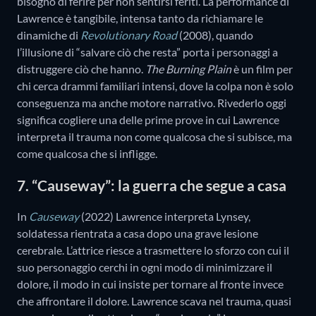
bisogno di ferire per non sentirsi feriti. La performance di
Lawrence è tangibile, intensa tanto da richiamare le
dinamiche di
Revolutionary Road
(2008), quando
l’illusione di “salvare ciò che resta” porta i personaggi a
distruggere ciò che hanno.
The Burning Plain
è un film per
chi cerca drammi familiari intensi, dove la colpa non è solo
conseguenza ma anche motore narrativo. Rivederlo oggi
significa cogliere una delle prime prove in cui Lawrence
interpreta il trauma non come qualcosa che si subisce, ma
come qualcosa che si infligge.
7. “Causeway”: la guerra che segue a casa
In
Causeway
(2022) Lawrence interpreta Lynsey,
soldatessa rientrata a casa dopo una grave lesione
cerebrale. L’attrice riesce a trasmettere lo sforzo con cui il
suo personaggio cerchi in ogni modo di minimizzare il
dolore, il modo in cui insiste per tornare al fronte invece
che affrontare il dolore. Lawrence scava nel trauma, quasi