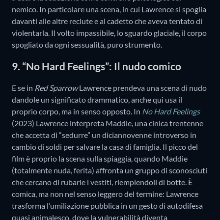
nemico. In particolare una scena, in cui Lawrence si spoglia
davanti alle altre reclute e al cadetto che aveva tentato di
violentarla. Il volto impassibile, lo sguardo glaciale, il corpo
spogliato da ogni sessualità, puro strumento.
9. “No Hard Feelings”: Il nudo comico
E se in
Red Sparrow
Lawrence prendeva una scena di nudo
dandole un significato drammatico, anche qui usa il
proprio corpo, ma in senso opposto. In
No Hard Feelings
(2023) Lawrence interpreta Maddie, una cinica trentenne
che accetta di “sedurre” un diciannovenne introverso in
cambio di soldi per salvare la casa di famiglia. Il picco del
film è proprio la scena sulla spiaggia, quando Maddie
(totalmente nuda, ferita) affronta un gruppo di sconosciuti
che cercano di rubarle i vestiti, riempiendoli di botte. È
comica, ma non nel senso leggero del termine: Lawrence
trasforma l’umiliazione pubblica in un gesto di autodifesa
quasi animalesco, dove la vulnerabilità diventa