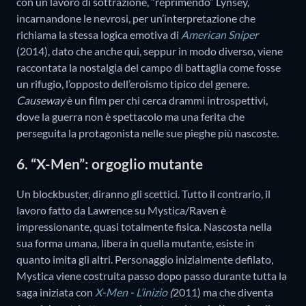
con un lavoro di sottrazione, “reprimendo” Lynsey,
incarnandone le nevrosi, per un’interpretazione che
richiama la stessa logica emotiva di
American Sniper
(2014), dato che anche qui, seppur in modo diverso, viene
raccontata la nostalgia del campo di battaglia come fosse
un rifugio, l’opposto dell’eroismo tipico del genere.
Causeway
è un film per chi cerca drammi introspettivi,
dove la guerra non è spettacolo ma una ferita che
perseguita la protagonista nelle sue pieghe più nascoste.
6. “X-Men”: orgoglio mutante
Un blockbuster, diranno gli scettici. Tutto il contrario, il
lavoro fatto da Lawrence su Mystica/Raven è
impressionante, quasi totalmente fisica. Nascosta nella
sua forma umana, libera in quella mutante, esiste in
quanto imita gli altri. Personaggio inizialmente defilato,
Mystica viene costruita passo dopo passo durante tutta la
saga iniziata con
X-Men - L’inizio
(
2011) ma che diventa