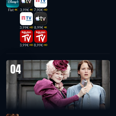
Flat
3,99€
7,90€
4K
4K
HD
3,99€
8,99€
HD
4K
3,99€
8,99€
HD
HD
04