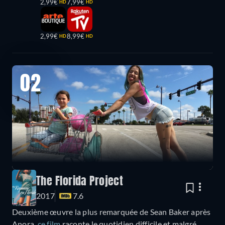
2,99€
7,99€
HD
HD
2,99€
8,99€
HD
HD
02
The Florida Project
2017
7.6
Deuxième œuvre la plus remarquée de Sean Baker après
Anora,
ce film
raconte le quotidien difficile et malgré