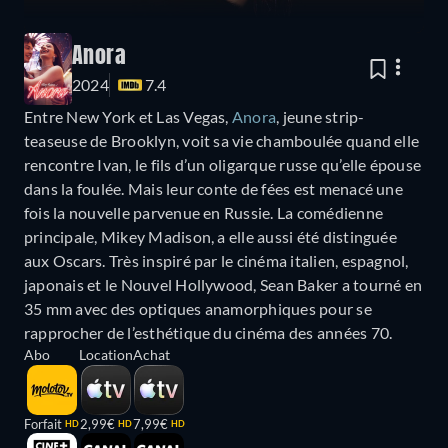
Anora
2024
7.4
Entre New York et Las Vegas,
Anora
, jeune strip-
teaseuse de Brooklyn, voit sa vie chamboulée quand elle
rencontre Ivan, le fils d’un oligarque russe qu’elle épouse
dans la foulée. Mais leur conte de fées est menacé une
fois la nouvelle parvenue en Russie. La comédienne
principale, Mikey Madison, a elle aussi été distinguée
aux Oscars. Très inspiré par le cinéma italien, espagnol,
japonais et le Nouvel Hollywood, Sean Baker a tourné en
35 mm avec des optiques anamorphiques pour se
rapprocher de l’esthétique du cinéma des années 70.
Abo
Location
Achat
Forfait
2,99€
7,99€
HD
HD
HD