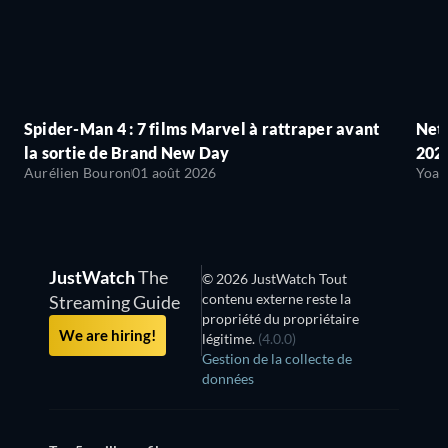
Spider-Man 4 : 7 films Marvel à rattraper avant
Netf
la sortie de Brand New Day
2026
Aurélien Bouron
01 août 2026
Yoan
JustWatch
The
© 2026 JustWatch Tout
contenu externe reste la
Streaming Guide
propriété du propriétaire
We are hiring!
légitime.
(4.0.0)
Gestion de la collecte de
données