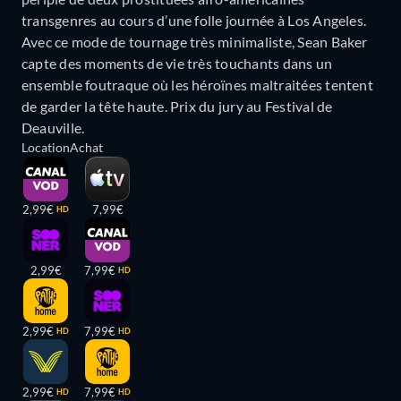
transgenres au cours d’une folle journée à Los Angeles.
Avec ce mode de tournage très minimaliste, Sean Baker
capte des moments de vie très touchants dans un
ensemble foutraque où les héroïnes maltraitées tentent
de garder la tête haute. Prix du jury au Festival de
Deauville.
Location
Achat
2,99€
7,99€
HD
2,99€
7,99€
HD
2,99€
7,99€
HD
HD
2,99€
7,99€
HD
HD