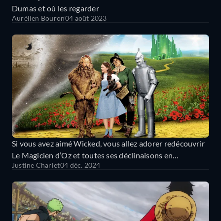
Dumas et où les regarder
Aurélien Bouron
04 août 2023
Si vous avez aimé Wicked, vous allez adorer redécouvrir
Le Magicien d’Oz et toutes ses déclinaisons en
Justine Charlet
04 déc. 2024
streaming !