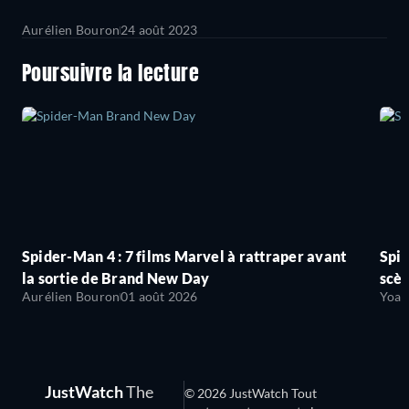
Aurélien Bouron
24 août 2023
Poursuivre la lecture
Spider-Man 4 : 7 films Marvel à rattraper avant
Spid
la sortie de Brand New Day
scèn
Aurélien Bouron
01 août 2026
Yoan
JustWatch
The
© 2026 JustWatch Tout