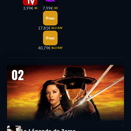
3,99€
7,99€
4K
HD
17,81€
BLU-RAY
40,79€
BLU-RAY
02