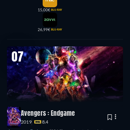
15,00€
BLU-RAY
26,99€
BLU-RAY
07
Avengers : Endgame
2019
8.4