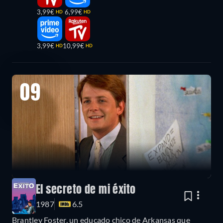
3,99€
6,99€
HD
HD
3,99€
10,99€
HD
HD
09
El secreto de mi éxito
1987
6.5
Brantley Foster, un educado chico de Arkansas que