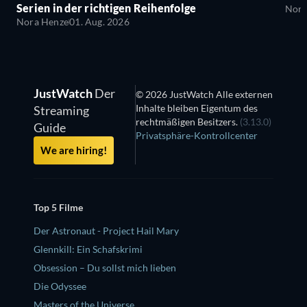
Serien in der richtigen Reihenfolge
Nora
Nora Henze
01. Aug. 2026
JustWatch
Der
© 2026 JustWatch Alle externen
Inhalte bleiben Eigentum des
Streaming
rechtmäßigen Besitzers.
(3.13.0)
Guide
Privatsphäre-Kontrollcenter
We are hiring!
Top 5 Filme
Der Astronaut - Project Hail Mary
Glennkill: Ein Schafskrimi
Obsession – Du sollst mich lieben
Die Odyssee
Masters of the Universe