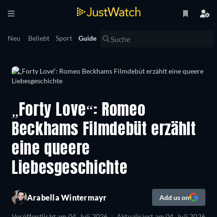
Neu
Beliebt
Sport
Guide
„Forty Love“: Romeo
Beckhams Filmdebüt erzählt
eine queere
Liebesgeschichte
Arabella Wintermayr
Add us on
Veröffentlicht am
04. Juli 2026
Aktualisiert am
04. Juli 2026