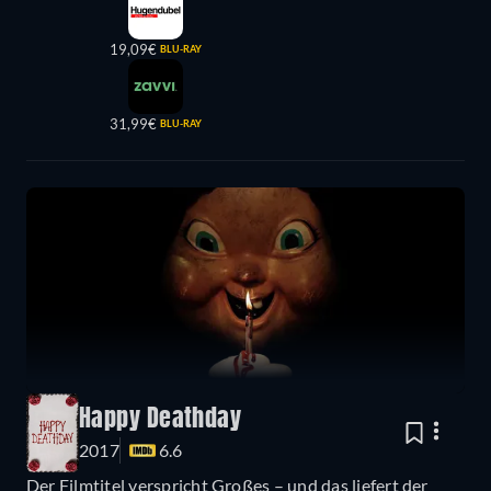
19,09€
BLU-RAY
31,99€
BLU-RAY
Happy Deathday
2017
6.6
Der Filmtitel verspricht Großes – und das liefert der