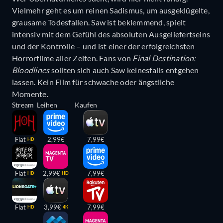
Vielmehr geht es um reinen Sadismus, um ausgeklügelte,
grausame Todesfallen. Saw ist beklemmend, spielt
intensiv mit dem Gefühl des absoluten Ausgeliefertseins
und der Kontrolle – und ist einer der erfolgreichsten
Horrorfilme aller Zeiten. Fans von
Final Destination:
Bloodlines
sollten sich auch Saw keinesfalls entgehen
lassen. Kein Film für schwache oder ängstliche
Momente.
Stream
Leihen
Kaufen
Flat
2,99€
7,99€
HD
Flat
2,99€
7,99€
HD
HD
Flat
3,99€
7,99€
HD
4K