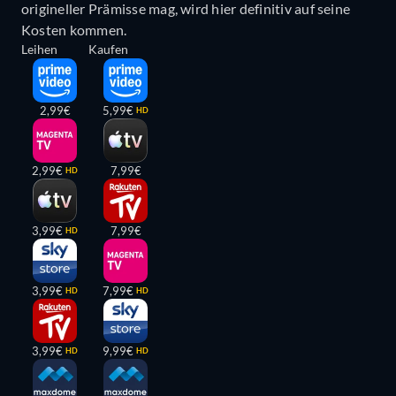
origineller Prämisse mag, wird hier definitiv auf seine
Kosten kommen.
Leihen
Kaufen
2,99€
5,99€
HD
2,99€
7,99€
HD
3,99€
7,99€
HD
3,99€
7,99€
HD
HD
3,99€
9,99€
HD
HD