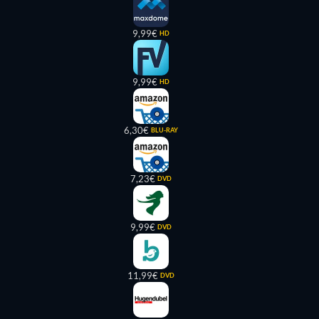
9,99€
HD
9,99€
HD
6,30€
BLU-RAY
7,23€
DVD
9,99€
DVD
11,99€
DVD