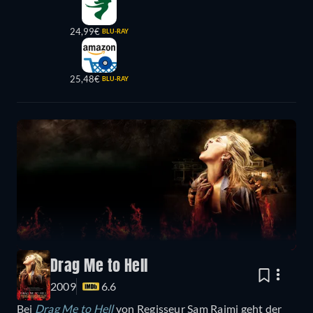
24,99€
BLU-RAY
25,48€
BLU-RAY
Drag Me to Hell
2009
6.6
Bei
Drag Me to Hell
von Regisseur Sam Raimi geht der