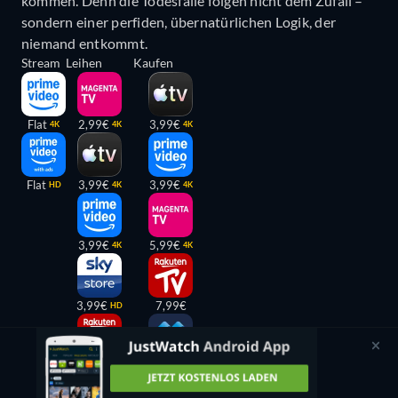
kommen. Denn die Todesfälle folgen nicht dem Zufall –
sondern einer perfiden, übernatürlichen Logik, der
niemand entkommt.
Stream
Leihen
Kaufen
Flat
2,99€
3,99€
4K
4K
4K
Flat
3,99€
3,99€
HD
4K
4K
3,99€
5,99€
4K
4K
3,99€
7,99€
HD
3,99€
8,99€
HD
HD