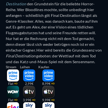
Destination
den Grundstein für die beliebte Horror-
Reihe. Wer Bloodlines mochte, sollte unbedingt hier
anfangen – schließlich gilt Final Destination längst als
Genre-Klassiker. Alles, was danach kam, baute auf ihm
auf. Es geht um Alex, der eine Vision eines tödlichen
Flugzeugabsturzes hat und seine Freunde retten will.
Nur hat er die Rechnung nicht mit dem Tod gemacht,
denn dieser lässt sich weder betrügen noch ist er ein
einfacher Gegner. Hier wird bereits die Grundessenz von
Final Destination
geboten: der Wettlauf mit dem Tod
und das Katz-und-Maus-Spiel mit dem Sensenmann.
Stream
Leihen
Kaufen
Flat
2,99€
8,99€
HD
HD
Flat
3,99€
9,99€
HD
HD
HD