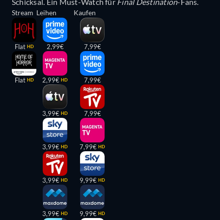
Schicksal. Ein Must-Watch für
Final Destination
-Fans.
Stream
Leihen
Kaufen
Flat
2,99€
7,99€
HD
Flat
2,99€
7,99€
HD
HD
3,99€
7,99€
HD
3,99€
7,99€
HD
HD
3,99€
9,99€
HD
HD
3,99€
9,99€
HD
HD