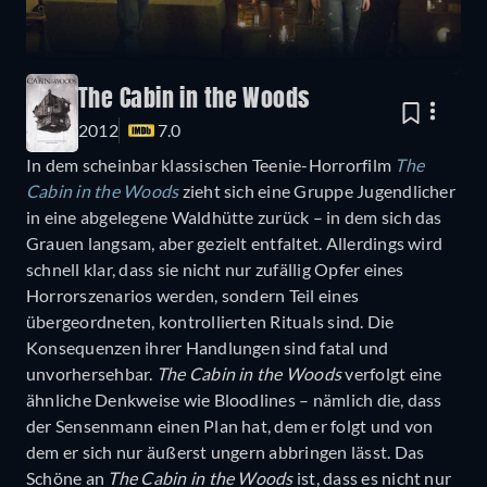
The Cabin in the Woods
2012
7.0
In dem scheinbar klassischen Teenie-Horrorfilm
The
Cabin in the Woods
zieht sich eine Gruppe Jugendlicher
in eine abgelegene Waldhütte zurück – in dem sich das
Grauen langsam, aber gezielt entfaltet. Allerdings wird
schnell klar, dass sie nicht nur zufällig Opfer eines
Horrorszenarios werden, sondern Teil eines
übergeordneten, kontrollierten Rituals sind. Die
Konsequenzen ihrer Handlungen sind fatal und
unvorhersehbar.
The Cabin in the Woods
verfolgt eine
ähnliche Denkweise wie Bloodlines – nämlich die, dass
der Sensenmann einen Plan hat, dem er folgt und von
dem er sich nur äußerst ungern abbringen lässt. Das
Schöne an
The Cabin in the Woods
ist, dass es nicht nur