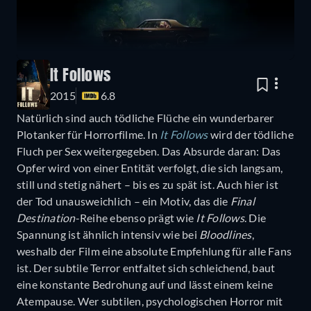
It Follows
2015
6.8
Natürlich sind auch tödliche Flüche ein wunderbarer
Plotanker für Horrorfilme. In
It Follows
wird der tödliche
Fluch per Sex weitergegeben. Das Absurde daran: Das
Opfer wird von einer Entität verfolgt, die sich langsam,
still und stetig nähert – bis es zu spät ist. Auch hier ist
der Tod unausweichlich – ein Motiv, das die
Final
Destination
-Reihe ebenso prägt wie
It Follows
. Die
Spannung ist ähnlich intensiv wie bei
Bloodlines
,
weshalb der Film eine absolute Empfehlung für alle Fans
ist. Der subtile Terror entfaltet sich schleichend, baut
eine konstante Bedrohung auf und lässt einem keine
Atempause. Wer subtilen, psychologischen Horror mit