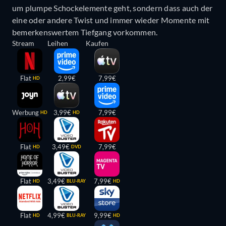
um plumpe Schockelemente geht, sondern dass auch der
eine oder andere Twist und immer wieder Momente mit
bemerkenswertem Tiefgang vorkommen.
Stream
Leihen
Kaufen
Flat
2,99€
7,99€
HD
Werbung
3,99€
7,99€
HD
HD
Flat
3,49€
7,99€
HD
DVD
Flat
3,49€
7,99€
HD
BLU-RAY
HD
Flat
4,99€
9,99€
HD
BLU-RAY
HD