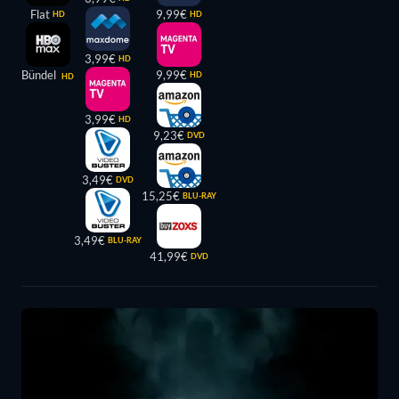
Flat
9,99€
HD
HD
3,99€
HD
Bündel
9,99€
HD
HD
3,99€
HD
9,23€
DVD
3,49€
DVD
15,25€
BLU-RAY
3,49€
BLU-RAY
41,99€
DVD