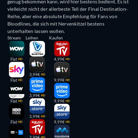
genug bekommen kann, wird hier bestens bedient. Es ist
vielleicht nicht der allerbeste Teil der Final Destination-
Reihe, aber eine absolute Empfehlung für Fans von
Bloodlines, die sich mit Nervenkitzel bestens
unterhalten lassen wollen.
Stream
Leihen
Kaufen
Flat
4,99€
HD
HD
3,99€
HD
Flat
9,99€
HD
HD
3,99€
HD
Flat
9,99€
HD
HD
3,99€
HD
Flat
9,99€
HD
HD
3,99€
HD