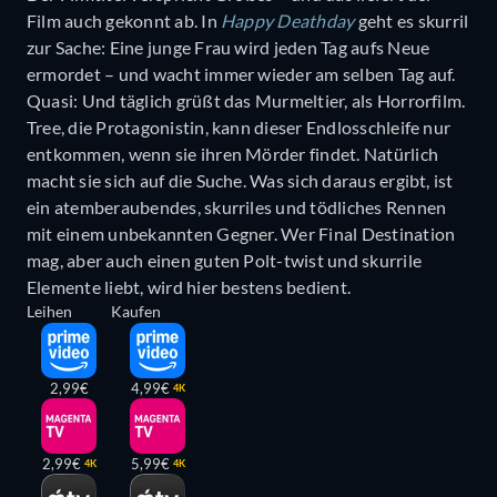
Film auch gekonnt ab. In
Happy Deathday
geht es skurril
zur Sache: Eine junge Frau wird jeden Tag aufs Neue
ermordet – und wacht immer wieder am selben Tag auf.
Quasi: Und täglich grüßt das Murmeltier, als Horrorfilm.
Tree, die Protagonistin, kann dieser Endlosschleife nur
entkommen, wenn sie ihren Mörder findet. Natürlich
macht sie sich auf die Suche. Was sich daraus ergibt, ist
ein atemberaubendes, skurriles und tödliches Rennen
mit einem unbekannten Gegner. Wer Final Destination
mag, aber auch einen guten Polt-twist und skurrile
Elemente liebt, wird hier bestens bedient.
Leihen
Kaufen
2,99€
4,99€
4K
2,99€
5,99€
4K
4K