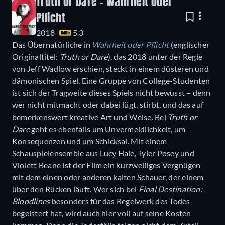
Truth or Dare - Wahrheit oder
Pflicht
2018
5.3
Das Übernatürliche in
Wahrheit oder Pflicht
(englischer
Originaltitel:
Truth or Dare
), das 2018 unter der Regie
von Jeff Wadlow erschien, steckt in einem düsteren und
dämonischen Spiel. Eine Gruppe von College-Studenten
ist sich der Tragweite dieses Spiels nicht bewusst – denn
wer nicht mitmacht oder dabei lügt, stirbt, und das auf
bemerkenswert kreative Art und Weise. Bei
Truth or
Dare
geht es ebenfalls um Unvermeidlichkeit, um
Konsequenzen und um Schicksal. Mit einem
Schauspielensemble aus Lucy Hale, Tyler Posey und
Violett Beane ist der Film ein kurzweiliges Vergnügen
mit dem einen oder anderen kalten Schauer, der einem
über den Rücken läuft. Wer sich bei
Final Destination:
Bloodlines
besonders für das Regelwerk des Todes
begeistert hat, wird auch hier voll auf seine Kosten