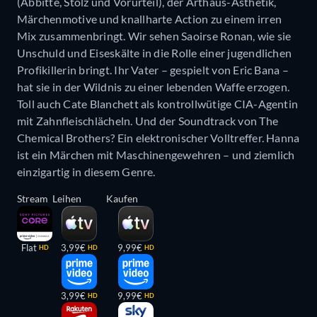
(Abbitte, Stolz und Vorurteil), der Arthaus-Ästhetik,
Märchenmotive und knallharte Action zu einem irren
Mix zusammenbringt. Wir sehen Saoirse Ronan, wie sie
Unschuld und Eiseskälte in die Rolle einer jugendlichen
Profikillerin bringt. Ihr Vater – gespielt von Eric Bana –
hat sie in der Wildnis zu einer lebenden Waffe erzogen.
Toll auch Cate Blanchett als kontrollwütige CIA-Agentin
mit Zahnfleischlächeln. Und der Soundtrack von The
Chemical Brothers? Ein elektronischer Volltreffer. Hanna
ist ein Märchen mit Maschinengewehren – und ziemlich
einzigartig in diesem Genre.
Stream
Leihen
Kaufen
Flat
3,99€
9,99€
HD
HD
HD
3,99€
9,99€
HD
HD