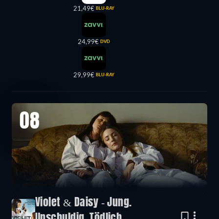
21,49€
BLU-RAY
24,99€
DVD
29,99€
BLU-RAY
08
Violet & Daisy - Jung.
Unschuldig. Tödlich.