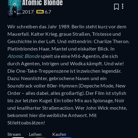
Atomic Blonde
2017
6.7
Wir schreiben das Jahr 1989. Berlin steht kurz vor dem
Mauerfall. Kalter Krieg, graue Straßen, Tristesse und
Geschichte in der Luft. Und mittendrin: Charlize Theron.
Platinblondes Haar, Mantel und eiskalter Blick. In
Atomic Blonde
spielt sie eine MI6-Agentin, die sich
durch Agenten, Intrigen und Wodka kämpft. Und wie!
Die One-Take-Treppenszene ist inzwischen legendär.
Dazu: Neonlichter, gebrochene Nasen und ein
Soundtrack voller 80er-Hymnen (Depeche Mode, New
Order – alles dabei, alles großartig). Der Film ist stylish
bis zur letzten Kugel. Ein toller Mix aus Spionage, Noir
und knallharter Straßenaction. Wer John Wick mochte,
bekommt hier die weibliche Antwort. Mit
Stilettoabsätzen!
Stream
Leihen
Kaufen