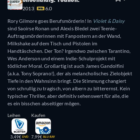
2013
6.0
Rory Gilmore goes Berufsmörderin! In
Violet & Daisy
sind Saoirse Ronan und Alexis Bledel zwei Teenie-
Auftragsmörderinnen mit Fanpostern an der Wand,
Milkshake auf dem Tisch und Pistolen im
Handtäschchen. Der Ton? Irgendwo zwischen Tarantino,
Wes Anderson und einem Indie-Schulprojekt mit
tödlicher Moral. Großartig ist auch James Gandolfini
(a.k.a. Tony Soprano!), der als melancholisches Zielobjekt
Tiefe in den Wahnsinn bringt. Die Stimmung changiert
von schrullig zu tragisch, von albern zu bitterernst. Kein
typischer Thriller, aber definitiv sehenswert für alle, die
es ein bisschen abseitiger mögen.
Leihen
Kaufen
3,49€
7,99€
DVD
BLU-RAY