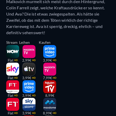
Malkovich murmelt sich meist durch den Hintergrund,
Colin Farrell zeigt, welche Kraftausdrücke er so kennt.
Und Ava? Die ist etwas zwiegespalten. Als hätte sie
Zweifel, ob das mit dem Töten wirklich der richtige
Karriereweg ist. Ava ist sperrig, dreckig, ehrlich – und
definitiv sehenswert!
Stream
Leihen
Kaufen
Flat
2,99€
3,99€
HD
HD
HD
Flat
3,99€
7,99€
HD
HD
HD
Flat
3,99€
8,99€
HD
HD
Flat
3,99€
8,99€
HD
HD
HD