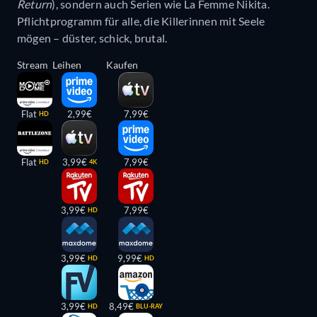
Return
), sondern auch Serien wie La Femme Nikita.
Pflichtprogramm für alle, die Killerinnen mit Seele
mögen – düster, schick, brutal.
Stream
Leihen
Kaufen
Flat
2,99€
7,99€
HD
Flat
3,99€
7,99€
HD
4K
3,99€
7,99€
HD
3,99€
9,99€
HD
HD
3,99€
8,49€
HD
BLU-RAY