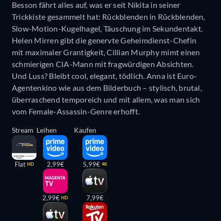
Besson fährt alles auf, was er seit Nikita in seiner
Trickkiste gesammelt hat: Rückblenden in Rückblenden,
Slow-Motion-Kugelhagel, Täuschung im Sekundentakt.
Helen Mirren gibt die genervte Geheimdienst-Chefin
mit maximaler Grantigkeit, Cillian Murphy mimt einen
schmierigen CIA-Mann mit fragwürdigen Absichten.
Und Luss? Bleibt cool, elegant, tödlich. Anna ist Euro-
Agentenkino wie aus dem Bilderbuch – stylisch, brutal,
überraschend temporeich und mit allem, was man sich
vom Female-Assassin-Genre erhofft.
Stream
Leihen
Kaufen
Flat
2,99€
5,99€
HD
4K
2,99€
7,99€
HD