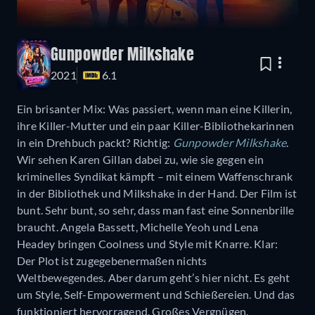
Gunpowder Milkshake
2021
6.1
Ein brisanter Mix: Was passiert, wenn man eine Killerin,
ihre Killer-Mutter und ein paar Killer-Bibliothekarinnen
in ein Drehbuch packt? Richtig:
Gunpowder Milkshake
.
Wir sehen Karen Gillan dabei zu, wie sie gegen ein
kriminelles Syndikat kämpft – mit einem Waffenschrank
in der Bibliothek und Milkshake in der Hand. Der Film ist
bunt. Sehr bunt, so sehr, dass man fast eine Sonnenbrille
braucht. Angela Bassett, Michelle Yeoh und Lena
Headey bringen Coolness und Style mit Knarre. Klar:
Der Plot ist zugegebenermaßen nichts
Weltbewegendes. Aber darum geht’s hier nicht. Es geht
um Style, Self-Empowerment und Schießereien. Und das
funktioniert hervorragend. Großes Vergnügen.