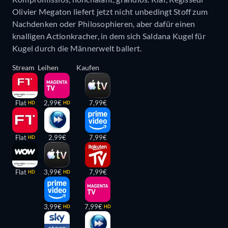
Olivier Megaton liefert jetzt nicht unbedingt Stoff zum
Nachdenken oder Philosophieren, aber dafür einen
knalligen Actionkracher, in dem sich Saldana Kugel für
Kugel durch die Männerwelt ballert.
Stream
Leihen
Kaufen
Flat
2,99€
7,99€
HD
HD
Flat
2,99€
7,99€
HD
Flat
3,99€
7,99€
HD
HD
3,99€
7,99€
HD
HD