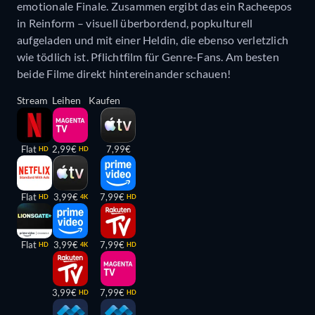
emotionale Finale. Zusammen ergibt das ein Racheepos
in Reinform – visuell überbordend, popkulturell
aufgeladen und mit einer Heldin, die ebenso verletzlich
wie tödlich ist. Pflichtfilm für Genre-Fans. Am besten
beide Filme direkt hintereinander schauen!
Stream
Leihen
Kaufen
Flat
2,99€
7,99€
HD
HD
Flat
3,99€
7,99€
HD
4K
HD
Flat
3,99€
7,99€
HD
4K
HD
3,99€
7,99€
HD
HD