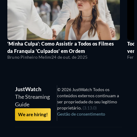
‘Minha Culpa’: Como Assistir a Todos os Filmes
Todo
da Franquia ‘Culpados’ em Ordem
ver
Bruno Pinheiro Melim
24 de out. de 2025
Fern
JustWatch
© 2026 JustWatch Todos os
conteúdos externos continuam a
The Streaming
ser propriedade do seu legítimo
Guide
proprietário.
(3.13.0)
Gestão de consentimento
We are hiring!