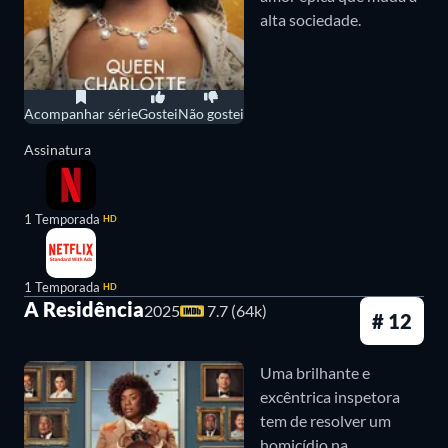
alta sociedade.
Acompanhar série
Gostei
Não gostei
Assinatura
1 Temporada
HD
1 Temporada
HD
A Residência
2025
7.7 (64k)
# 12
Uma brilhante e
excêntrica inspetora
tem de resolver um
homicídio na