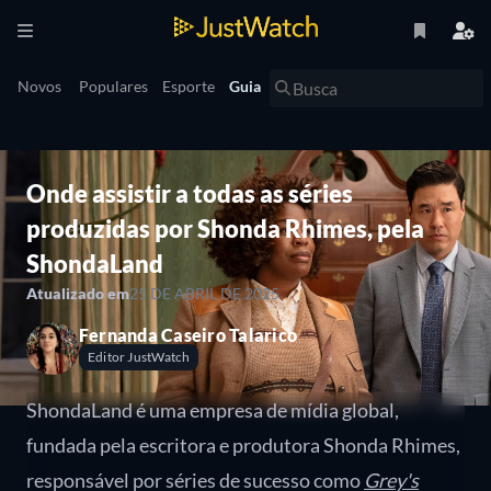
Novos
Populares
Esporte
Guia
Onde assistir a todas as séries
produzidas por Shonda Rhimes, pela
ShondaLand
Atualizado em
25 DE ABRIL DE 2025
Fernanda Caseiro Talarico
Editor JustWatch
ShondaLand é uma empresa de mídia global,
fundada pela escritora e produtora Shonda Rhimes,
responsável por séries de sucesso como
Grey's