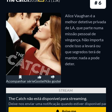
2016
7.1 (13k)
# 6
O cotidiano de uma equipe de bombeiros em
Seattle é repleto de desafios. Em
Station 19
, além de
Alice Vaughan é a
se dedicarem a missões de resgate diárias, eles
melhor detetive privada
precisam lidar com seus problemas pessoais,
de LA, que parte numa
missão pessoal de
tornando suas vidas ainda mais complicadas.
vingança. Não importa
onde isso a levará ou
Bridgerton (2020 – )
que segredos terá de
manter, nada a pode
No início do século XIX, em Londres, a família
deter.
Bridgerton está em busca de casamentos
adequados para seus oito filhos. Daphne Bridgerton
Acompanhar série
Gostei
Não gostei
(Phoebe Dynevor), a filha mais velha, deseja se casar
STREAM
por amor, mas seus planos são atrapalhados por seu
The Catch não está disponível para streaming.
irmão mais velho. Quando ela conhece o duque de
Deixe-nos enviar uma notificação quando estiver disponível para ass
Hastings (Regé-Jean Page), o solteiro mais
Avise-me