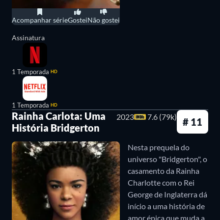
segredos.
Acompanhar série
Gostei
Não gostei
Onde assistir a todas as produções da
Assinatura
Shondaland?
Abaixo, saiba onde assistir online, em streaming, a
1 Temporada
HD
todas as produções da Shondaland.
1 Temporada
HD
Rainha Carlota: Uma
2023
7.6 (79k)
# 11
História Bridgerton
Nesta prequela do
universo "Bridgerton", o
casamento da Rainha
Charlotte com o Rei
George de Inglaterra dá
início a uma história de
amor épica que muda a