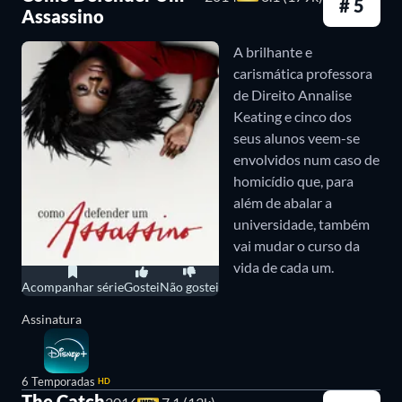
# 5
completamente os
que transcendem o ódio antigo entre as famílias
Assassino
laços com seu passado...
continuam a surgir.
Still Star-Crossed
é baseado no
A brilhante e
livro de Melinda Taub.
carismática professora
de Direito Annalise
For the People (2018 - 2019)
Keating e cinco dos
seus alunos veem-se
For the People
é sobre um grupo de advogados
envolvidos num caso de
homicídio que, para
recém-formados que dedica suas vidas trabalhando
além de abalar a
em alguns dos casos mais importantes dos Estados
universidade, também
Unidos. Atuando tanto na defesa quanto na
vai mudar o curso da
vida de cada um.
acusação, eles enfrentam os maiores desafios de
Acompanhar série
Gostei
Não gostei
suas carreiras no tribunal de Nova Iorque,
Assinatura
especialmente quando seus caminhos se cruzam.
Station 19 (2018 – 2024)
6 Temporadas
HD
The Catch