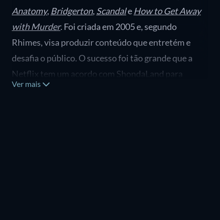
Anatomy
,
Bridgerton
,
Scandal
e
How to Get Away
with Murder
. Foi criada em 2005 e, segundo
Rhimes, visa produzir conteúdo que entretém e
desafia o público. O sucesso foi tão grande que a
Netflix tem um acordo com ShondaLand para
Ver mais
produzir séries inéditas para o catálogo.
Shondaland expandiu para além da televisão,
lançando o site shondaland.com e a Shondaland
Audio, em parceria com a iHeart Radio, para
produzir podcasts, como
Katie's Crib
, com Katie
Lowes, que aborda a maternidade.
Grey's Anatomy (2005 – )