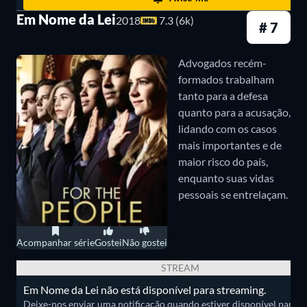
cobiçado, surge uma atração entre eles. No entanto,
Em Nome da Lei
2018
7.3 (6k)
# 7
um escândalo orquestrado por Lady Whistledown
(Julie Andrews) mancha a reputação de Daphne,
Advogados recém-
forçando-a a se aliar ao duque para se defender.
formados trabalham
tanto para a defesa
Essa aliança testa os valores e as aparências da elite
quanto para a acusação,
londrina.
Bridgerton
é baseada no livro best-seller
lidando com os casos
de Julia Quinn.
mais importantes e de
maior risco do país,
Inventando Anna (2022)
enquanto suas vidas
pessoais se entrelaçam.
Inventando Anna
é uma minissérie original da
Netflix que narra a investigação da jornalista Vivian
Acompanhar série
Gostei
Não gostei
(Anna Chlumsky) sobre a vida de Anna Delvey (Julia
STREAM
Garner), uma jovem que se tornou destaque nos
Em Nome da Lei não está disponível para streaming.
tabloides de fofoca. Anna, fingindo ser uma herdeira
Deixe-nos enviar uma notificação quando estiver disponível para ass