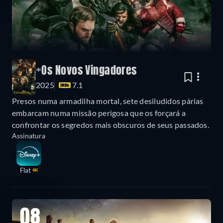
*Os Novos Vingadores
2025
7.1
Presos numa armadilha mortal, sete desiludidos párias
embarcam numa missão perigosa que os forçará a
confrontar os segredos mais obscuros de seus passados.
Assinatura
Flat
4K
08