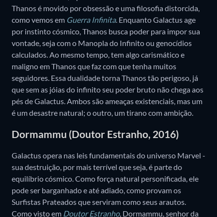
Thanos é movido por obsessão e uma filosofia distorcida,
como vemos em
Guerra Infinita
. Enquanto Galactus age
por instinto cósmico, Thanos busca poder para impor sua
vontade, seja com o Manopla do Infinito ou genocídios
calculados. Ao mesmo tempo, tem algo carismático e
maligno em Thanos que faz com que tenha muitos
seguidores. Essa dualidade torna Thanos tão perigoso, já
que sem as jóias do infinito seu poder bruto não chega aos
pés de Galactus. Ambos são ameaças existenciais, mas um
é um desastre natural; o outro, um tirano com ambição.
Dormammu (Doutor Estranho, 2016)
Galactus opera nas leis fundamentais do universo Marvel -
sua destruição, por mais terrível que seja, é parte do
equilíbrio cósmico. Como força natural personificada, ele
pode ser barganhado e até adiado, como provam os
Surfistas Prateados que serviram como seus arautos.
Como visto em
Doutor Estranho
, Dormammu, senhor da