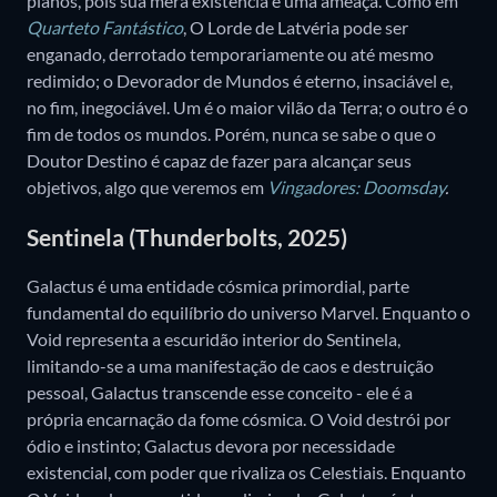
planos, pois sua mera existência é uma ameaça. Como em
Quarteto Fantástico
, O Lorde de Latvéria pode ser
enganado, derrotado temporariamente ou até mesmo
redimido; o Devorador de Mundos é eterno, insaciável e,
no fim, inegociável. Um é o maior vilão da Terra; o outro é o
fim de todos os mundos. Porém, nunca se sabe o que o
Doutor Destino é capaz de fazer para alcançar seus
objetivos, algo que veremos em
Vingadores: Doomsday
.
Sentinela (Thunderbolts, 2025)
Galactus é uma entidade cósmica primordial, parte
fundamental do equilíbrio do universo Marvel. Enquanto o
Void representa a escuridão interior do Sentinela,
limitando-se a uma manifestação de caos e destruição
pessoal, Galactus transcende esse conceito - ele é a
própria encarnação da fome cósmica. O Void destrói por
ódio e instinto; Galactus devora por necessidade
existencial, com poder que rivaliza os Celestiais. Enquanto