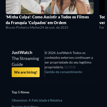
‘Minha Culpa’: Como Assistir a Todos os Filmes
Todo
da Franquia ‘Culpados’ em Ordem
ver
Bruno Pinheiro Melim
24 de out. de 2025
Fern
JustWatch
© 2026 JustWatch Todos os
conteúdos externos continuam a
The Streaming
ser propriedade do seu legítimo
Guide
proprietário.
(3.13.0)
Gestão de consentimento
We are hiring!
Top 5 filmes
Obsession: A Felicidade é Relativa
Projeto Hail Mary