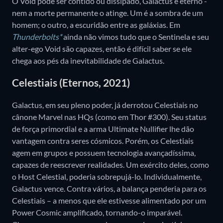
O Void pode ser contido ou dissipado, Galactus é eterno -
nem a morte permanente o atinge. Um é a sombra de um
homem; o outro, a escuridão entre as galáxias. Em
Thunderbolts*
ainda não vimos tudo que o Sentinela e seu
alter-ego Void são capazes, então é difícil saber se ele
chega aos pés da inevitabilidade de Galactus.
Celestiais (Eternos, 2021)
Galactus, em seu pleno poder, já derrotou Celestiais no
cânone Marvel nas HQs (como em Thor #300). Seu status
de força primordial e a arma Ultimate Nullifier lhe dão
vantagem contra seres cósmicos. Porém, os Celestiais
agem em grupos e possuem tecnologia avançadíssima,
capazes de reescrever realidades. Um exército deles, como
o Host Celestial, poderia sobrepujá-lo. Individualmente,
Galactus vence. Contra vários, a balança penderia para os
Celestiais – a menos que ele estivesse alimentado por um
Power Cosmic amplificado, tornando-o imparável.