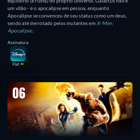
equilíbrio (e ruína) do próprio universo. Galactus não é
um vilão - é o apocalipse em pessoa, enquanto
Apocalipse se convenceu de seu status como um deus,
sendo até derrotado pelos mutantes em
X-Men:
Apocalipse
.
Assinatura
Flat
4K
06