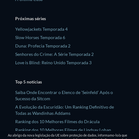
Próximas séries
Yellowjackets Temporada 4
Slow Horses Temporada 6
Duna: Profecia Temporada 2
Senhores do Crime: A Série Temporada 2
Love is Blind: Reino Unido Temporada 3
Top 5 notícias
Saiba Onde Encontrar o Elenco de ‘Seinfeld’ Após o
Sucesso da Sitcom
A Evolução da Escuridão: Um Ranking Definitivo de
Todas as Wandinhas Addams
Ranking dos 10 Melhores Filmes do Drácula
Ranking dos 10 Melhores Filmes de Lindsay Lohan
Ao abrigo da nova legislação da UE sobre proteção de dados, informamo-lo/a que
Os 10 Melhores Filmes e Séries de Jeremy Allen White