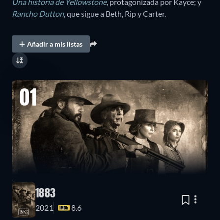
Una historia de Yellowstone
, protagonizada por Kayce; y
Rancho Dutton
, que sigue a Beth, Rip y Carter.
Añadir a mis listas
01
1883
2021
8.6