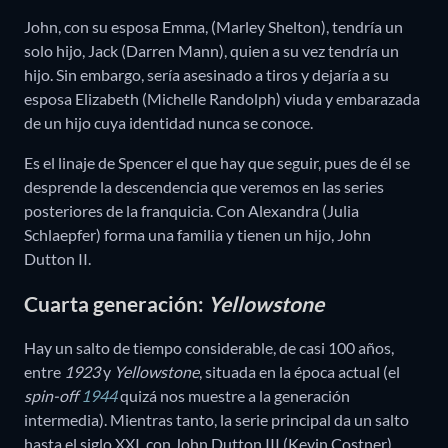
John, con su esposa Emma, (Marley Shelton), tendría un
solo hijo, Jack (Darren Mann), quien a su vez tendría un
hijo. Sin embargo, sería asesinado a tiros y dejaría a su
esposa Elizabeth (Michelle Randolph) viuda y embarazada
de un hijo cuya identidad nunca se conoce.
Es el linaje de Spencer el que hay que seguir, pues de él se
desprende la descendencia que veremos en las series
posteriores de la franquicia. Con Alexandra (Julia
Schlaepfer) forma una familia y tienen un hijo, John
Dutton II.
Cuarta generación:
Yellowstone
Hay un salto de tiempo considerable, de casi 100 años,
entre
1923
y
Yellowstone
, situada en la época actual (el
spin-off
1944
quizá nos muestre a la generación
intermedia). Mientras tanto, la serie principal da un salto
hasta el siglo XXI, con John Dutton III (Kevin Costner)