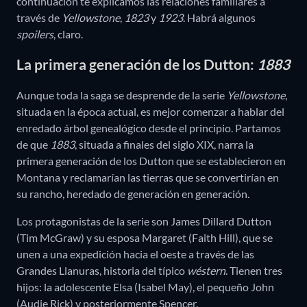
continuación te explicamos las relaciones familiares a
través de
Yellowstone
,
1823
y
1923
. Habrá algunos
spoilers
, claro.
La primera generación de los Dutton:
1883
Aunque toda la saga se desprende de la serie
Yellowstone
,
situada en la época actual, es mejor comenzar a hablar del
enredado árbol genealógico desde el principio. Partamos
de que
1883
, situada a finales del siglo XIX, narra la
primera generación de los Dutton que se establecieron en
Montana y reclamarían las tierras que se convertirían en
su rancho, heredado de generación en generación.
Los protagonistas de la serie son James Dillard Dutton
(Tim McGraw) y su esposa Margaret (Faith Hill), que se
unen a una expedición hacia el oeste a través de las
Grandes Llanuras, historia del típico
wéstern
. Tienen tres
hijos: la adolescente Elsa (Isabel May), el pequeño John
(Audie Rick) y posteriormente Spencer.