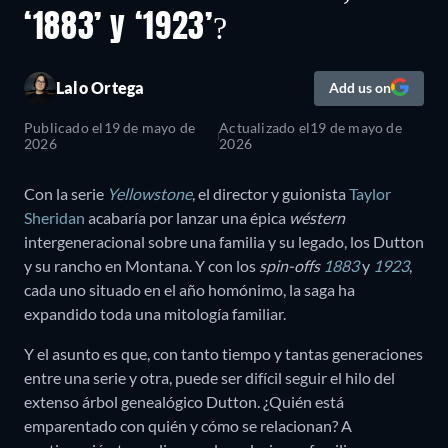
‘1883’ y ‘1923’?
Lalo Ortega
Add us on
Publicado el
19 de mayo de
Actualizado el
19 de mayo de
2026
2026
Con la serie
Yellowstone
, el director y guionista
Taylor
Sheridan
acabaría por lanzar una épica
wéstern
intergeneracional sobre una familia y su legado, los Dutton
y su rancho en Montana. Y con los
spin-offs
1883
y
1923
,
cada uno situado en el año homónimo, la saga ha
expandido toda una mitología familiar.
Y el asunto es que, con tanto tiempo y tantas generaciones
entre una serie y otra, puede ser difícil seguir el hilo del
extenso árbol genealógico Dutton. ¿Quién está
emparentado con quién y cómo se relacionan? A