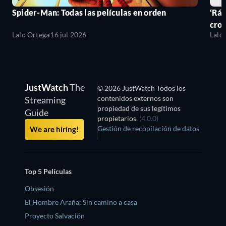
Spider-Man: Todas las películas en orden
‘Ráp
cro
Lalo Ortega
16 jul 2026
Lalo
JustWatch
The
© 2026 JustWatch Todos los
contenidos externos son
Streaming
propiedad de sus legítimos
Guide
propietarios.
(4.0.0)
Gestión de recopilación de datos
We are hiring!
Top 5 Películas
Obsesión
El Hombre Araña: Sin camino a casa
Proyecto Salvación