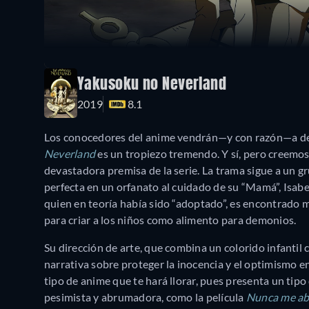
Yakusoku no Neverland
2019
8.1
Los conocedores del anime vendrán—y con razón—a de
Neverland
es un tropiezo tremendo. Y sí, pero creemos 
devastadora premisa de la serie. La trama sigue a un 
perfecta en un orfanato al cuidado de su “Mamá”, Isab
quien en teoría había sido “adoptado”, es encontrado m
para criar a los niños como alimento para demonios.
Su dirección de arte, que combina un colorido infantil
narrativa sobre proteger la inocencia y el optimismo 
tipo de anime que te hará llorar, pues presenta un tipo
pesimista y abrumadora, como la película
Nunca me a