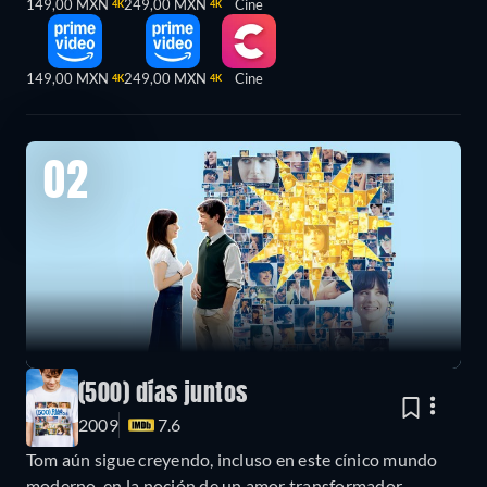
149,00 MXN
249,00 MXN
Cine
4K
4K
149,00 MXN
249,00 MXN
Cine
4K
4K
02
(500) días juntos
2009
7.6
Tom aún sigue creyendo, incluso en este cínico mundo
moderno, en la noción de un amor transformador,