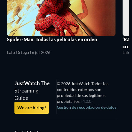
Spider-Man: Todas las películas en orden
‘Ráp
cro
Lalo Ortega
16 jul 2026
Lalo
JustWatch
The
© 2026 JustWatch Todos los
contenidos externos son
Streaming
propiedad de sus legítimos
Guide
propietarios.
(4.0.0)
Gestión de recopilación de datos
We are hiring!