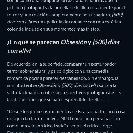
sonar como una comparación extraña. Mientras que la
película protagonizada por ella se inclina totalmente por el
terror y una relación completamente perturbadora,
(500)
días con ella
es una película de romance con una estética
colorida incluso en sus momentos más tristes.
¿En qué se parecen
Obsesión
y
(500) días
con ella
?
De acuerdo, en la superficie, comparar un perturbador
terror sobrenatural y psicológico con una comedia
romántica podría parecer descabellado. Sin embargo, la
similitud entre
Obsesión
y
(500) días con ella
salta a la
vista: la dinámica entre sus respectivos protagonistas—y
las discusiones que se han desprendido de ellas—.
“Desde los primeros momentos de Bear a cuadro, una cosa
nos queda clara: él no ve a Nikki como una persona, sino
como una versión idealizada”, escribe el
crítico Jorge
Espinoza Lasso
. “(...) ella le cuenta que va a renunciar