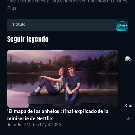
Hay 2 títulos en esta lista y puedes ver 1 de ellos en Disney
Plus.
1 título
Seguir leyendo
Cada
'El mapa de los anhelos': final explicado de la
miniserie de Netflix
Mari
Juan José Mateo
17 jul 2026