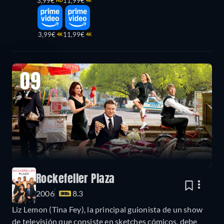
3,99€
11,99€
HD
4K
3,99€
11,99€
4K
4K
09
Rockefeller Plaza
2006
8.3
Liz Lemon (Tina Fey), la principal guionista de un show
de televisión que consiste en sketches cómicos, debe