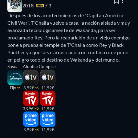
2018
7.3
Después de los acontecimientos de "Capitán América:
Civil War", T'Challa vuelve a casa, la nación aislada y muy
avanzada tecnológicamente de Wakanda, para ser
proclamado Rey. Pero la reaparición de un viejo enemigo
pone a prueba el temple de T'Challa como Rey y Black
Panther ya que se ve arrastrado a un conflicto que pone
en peligro todo el destino de Wakanda y del mundo.
Susc.
Alquilar
Comprar
Fijo
3,99€
11,99€
4K
4K
3,99€
11,99€
HD
3,99€
11,99€
4K