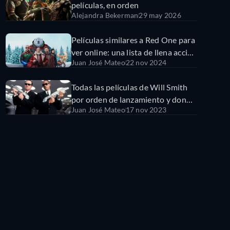
películas, en orden
Alejandra Bekerman
29 may 2026
Películas similares a Red One para
ver online: una lista de llena acción
Juan José Mateo
22 nov 2024
y humor
Todas las películas de Will Smith
por orden de lanzamiento y donde
Juan José Mateo
17 nov 2023
verlas en línea