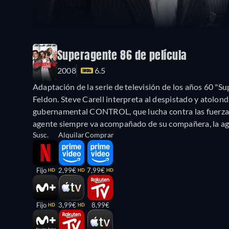
Superagente 86 de película
2008
6.5
Adaptación de la serie de televisión de los años 60 "
Feldon. Steve Carell interpreta al despistado y atolon
gubernamental CONTROL, que lucha contra las fuerzas 
agente siempre va acompañado de su compañera, la ag
Susc.
Alquilar
Comprar
Fijo
2,99€
7,99€
HD
HD
HD
Fijo
3,99€
8,99€
HD
HD