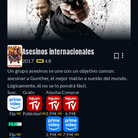
Asesinos internacionales
2017
4.8
Un grupo asesinos se une con un objetivo común:
asesinar a Gunther, el mejor matón a sueldo del mundo.
Lógicamente, él no se lo pondrá fácil.
Susc.
Gratis
Alquilar
Comprar
Fijo
Publicidad
2,99€
6,99€
HD
HD
HD
Fijo
2,99€
7,99€
HD
HD
HD