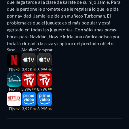
que llega tarde a la clase de karate de su hijo Jamie. Para
que le perdone le promete que le regalará lo que le pida
por navidad: Jamie le pide un muñeco Turboman. El
problema es que el juguete es el más popular y está
agotado en todas las jugueterías. Con sólo unas pocas
horas para Navidad, Howie inicia una cómica odisea por
toda la ciudad a la caza y captura del preciado objeto.
Susc.
Alquilar
Comprar
Fijo
3,99€
8,99€
HD
4K
4K
Fijo
3,99€
8,99€
HD
HD
HD
Fijo
3,99€
8,99€
HD
4K
4K