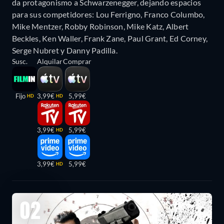
da protagonismo a Schwarzenegger, dejando espacios
para sus competidores: Lou Ferrigno, Franco Columbo,
Mike Mentzer, Robby Robinson, Mike Katz, Albert
Beckles, Ken Waller, Frank Zane, Paul Grant, Ed Corney,
Serge Nubret y Danny Padilla.
Susc.
Alquilar
Comprar
Fijo
3,99€
5,99€
HD
HD
3,99€
5,99€
HD
3,99€
5,99€
HD
02