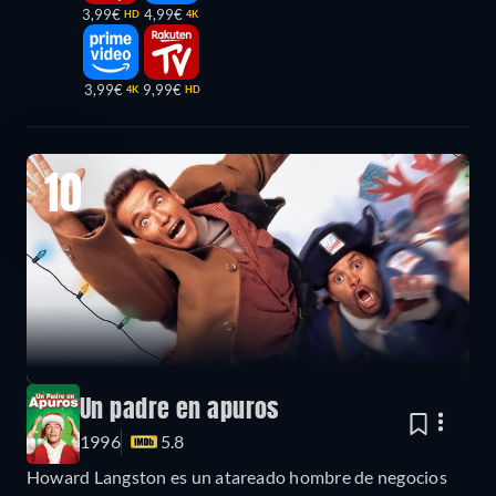
3,99€
4,99€
HD
4K
3,99€
9,99€
4K
HD
10
Un padre en apuros
1996
5.8
Howard Langston es un atareado hombre de negocios