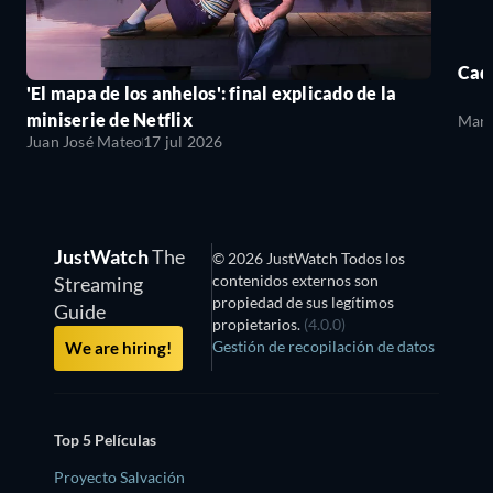
Cada
'El mapa de los anhelos': final explicado de la
miniserie de Netflix
Mari
Juan José Mateo
17 jul 2026
JustWatch
The
© 2026 JustWatch Todos los
contenidos externos son
Streaming
propiedad de sus legítimos
Guide
propietarios.
(4.0.0)
Gestión de recopilación de datos
We are hiring!
Top 5 Películas
Proyecto Salvación