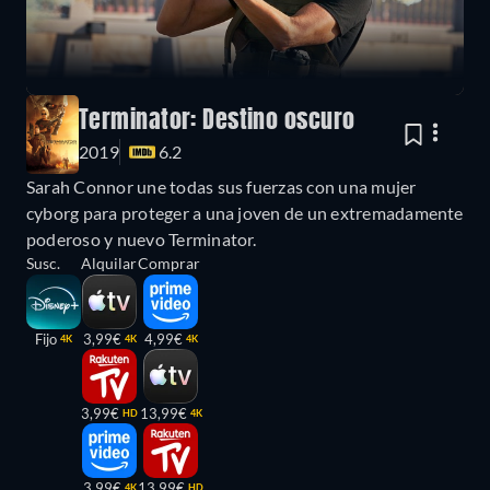
Terminator: Destino oscuro
2019
6.2
Sarah Connor une todas sus fuerzas con una mujer
cyborg para proteger a una joven de un extremadamente
poderoso y nuevo Terminator.
Susc.
Alquilar
Comprar
Fijo
3,99€
4,99€
4K
4K
4K
3,99€
13,99€
HD
4K
3,99€
13,99€
4K
HD