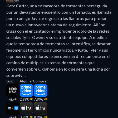
Kate Carter, una ex cazadora de tormentas perseguida
por un devastador encuentro con un tornado, es llamada
por su amigo Javi de regreso a las llanuras para probar
un nuevo e innovador sistema de seguimiento. Allí, se
cruza con el encantador e imprudente ídolo de las redes
sociales Tyler Owens y su estridente equipo. A medida
que la temporada de tormentas se intensifica, se desatan
fenómenos terroríficos nunca vistos, y Kate, Tyler y sus
equipos competidores se encuentran directamente en el
camino de múltiples sistemas de tormentas que
convergen sobre Oklahoma en lo que será una lucha por
sobrevivir.
Susc.
Alquilar
Comprar
Fijo
2,99€
7,99€
4K
4K
4K
Fijo
3,99€
8,99€
4K
4K
4K