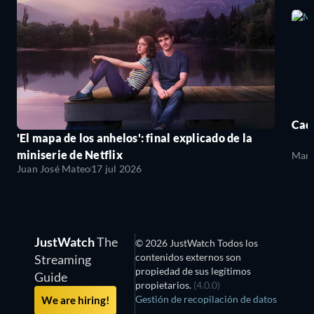
Cada
'El mapa de los anhelos': final explicado de la
miniserie de Netflix
Mari
Juan José Mateo
17 jul 2026
JustWatch
The
© 2026 JustWatch Todos los
contenidos externos son
Streaming
propiedad de sus legítimos
Guide
propietarios.
(4.0.0)
Gestión de recopilación de datos
We are hiring!