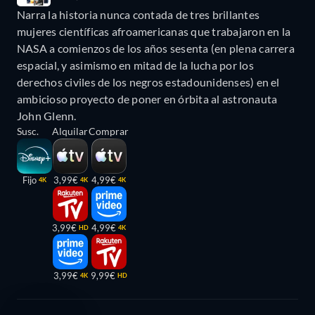
Narra la historia nunca contada de tres brillantes
mujeres científicas afroamericanas que trabajaron en la
NASA a comienzos de los años sesenta (en plena carrera
espacial, y asimismo en mitad de la lucha por los
derechos civiles de los negros estadounidenses) en el
ambicioso proyecto de poner en órbita al astronauta
John Glenn.
Susc.
Alquilar
Comprar
Fijo
3,99€
4,99€
4K
4K
4K
3,99€
4,99€
HD
4K
3,99€
9,99€
4K
HD