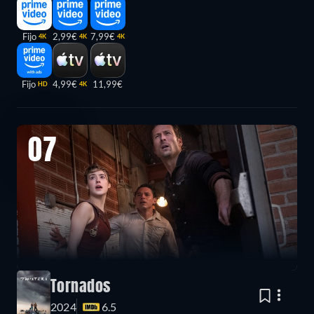
Fijo
2,99€
7,99€
4K
4K
4K
Fijo
4,99€
11,99€
HD
4K
07
Tornados
2024
6.5