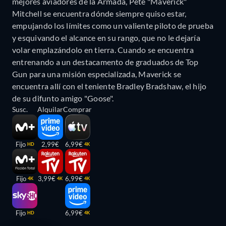
mejores aviadores de la Armada, Pete "Maverick"
Mitchell se encuentra dónde siempre quiso estar,
empujando los límites como un valiente piloto de prueba
y esquivando el alcance en su rango, que no le dejaría
volar emplazándolo en tierra. Cuando se encuentra
entrenando a un destacamento de graduados de Top
Gun para una misión especializada, Maverick se
encuentra allí con el teniente Bradley Bradshaw, el hijo
de su difunto amigo "Goose".
Susc.
Alquilar
Comprar
Fijo
2,99€
6,99€
HD
4K
Fijo
3,99€
6,99€
4K
4K
4K
Fijo
6,99€
HD
4K