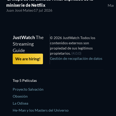
miniserie de Netflix
Mari
Juan José Mateo
17 jul 2026
JustWatch
The
© 2026 JustWatch Todos los
contenidos externos son
Streaming
propiedad de sus legítimos
Guide
propietarios.
(4.0.0)
Gestión de recopilación de datos
We are hiring!
Top 5 Películas
Proyecto Salvación
Obsesión
La Odisea
He-Man y los Masters del Universo