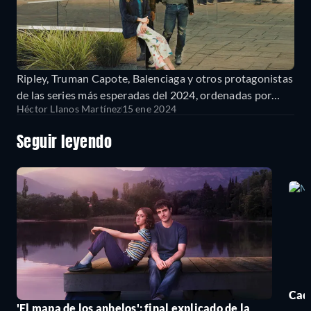
Ripley, Truman Capote, Balenciaga y otros protagonistas
de las series más esperadas del 2024, ordenadas por
Héctor Llanos Martínez
15 ene 2024
fecha de estreno
Seguir leyendo
Cada
'El mapa de los anhelos': final explicado de la