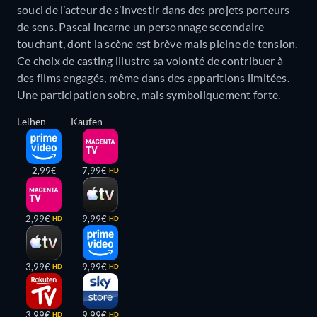
souci de l’acteur de s’investir dans des projets porteurs
de sens. Pascal incarne un personnage secondaire
touchant, dont la scène est brève mais pleine de tension.
Ce choix de casting illustre sa volonté de contribuer à
des films engagés, même dans des apparitions limitées.
Une participation sobre, mais symboliquement forte.
Leihen
Kaufen
2,99€
7,99€
HD
2,99€
9,99€
HD
HD
3,99€
9,99€
HD
HD
3,99€
9,99€
HD
HD