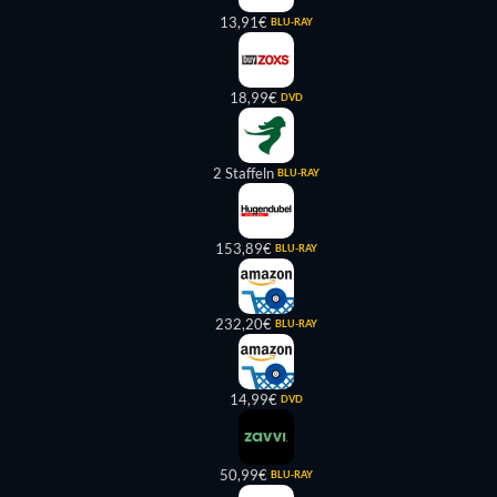
13,91€
BLU-RAY
18,99€
DVD
2 Staffeln
BLU-RAY
153,89€
BLU-RAY
232,20€
BLU-RAY
14,99€
DVD
50,99€
BLU-RAY