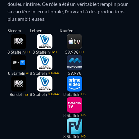
douleur intime. Ce rôle a été un véritable tremplin pour
sa carrière internationale, l’ouvrant à des productions
plus ambitieuses.
Stream
Leihen
Kaufen
8 Staffeln
8 Staffeln
59,99€
HD
DVD
HD
8 Staffeln
8 Staffeln
59,99€
4K
BLU-RAY
Bündel
8 Staffeln
8 Staffeln
BLU-RAY
HD
HD
8 Staffeln
HD
8 Staffeln
HD