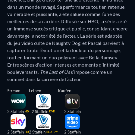
dans un monde ravagé. Sa performance tout en retenue,
vulnérable et puissante, a été saluée comme l’une des
meilleures de sa carrière. Diffusée sur HBO, la série a été
un immense succès critique et public, consolidant encore
davantage la notoriété de l’acteur. La série est adaptée
du jeu vidéo culte de Naughty Dog, et Pascal parvient à
capturer toute l’émotion et la douleur du personnage,
tout en formant un duo poignant avec Bella Ramsey.
Entre scènes d'action intenses et moments d’intimité
bouleversants,
The Last of Us
s’impose comme un
sommet dans la carrière de l’acteur.
Stream
Leihen
Kaufen
2 Staffeln
2 Staffeln
2 Staffeln
HD
DVD
2 Staffeln
2 Staffeln
2 Staffeln
HD
BLU-RAY