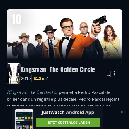
10
Kingsman: The Golden Circle
2017
6.7
Kingsman : Le Cercle d’or
permet à Pedro Pascal de
briller dans un registre plus décalé. Pedro Pascal rejoint
la franchise britannique dans le rôle de Whiskey, un
agent américain des Statesman. Avec son lasso
électrique et son style de cow-boy, il apporte une touche
décalée et stylée à cette suite explosive et survoltée. Un