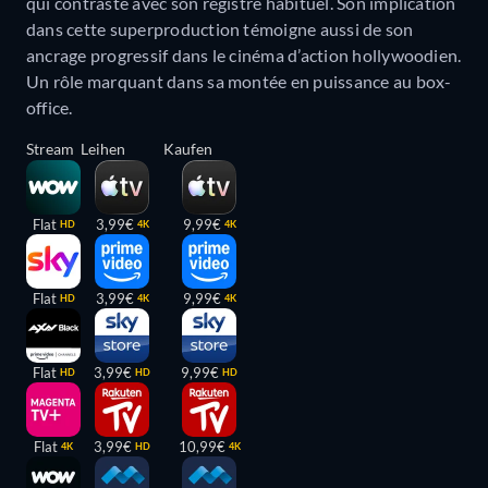
qui contraste avec son registre habituel. Son implication
dans cette superproduction témoigne aussi de son
ancrage progressif dans le cinéma d’action hollywoodien.
Un rôle marquant dans sa montée en puissance au box-
office.
Stream
Leihen
Kaufen
Flat
3,99€
9,99€
HD
4K
4K
Flat
3,99€
9,99€
HD
4K
4K
Flat
3,99€
9,99€
HD
HD
HD
Flat
3,99€
10,99€
4K
HD
4K