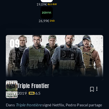
19,09€
BLU-RAY
26,99€
DVD
09
Triple Frontier
2019
6.5
Dans
Triple frontière
signé Netflix, Pedro Pascal partage