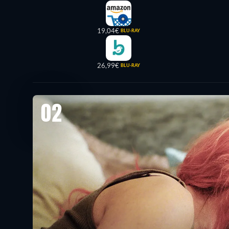
19,04€
BLU-RAY
26,99€
BLU-RAY
02