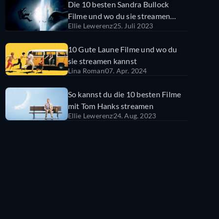
Die 10 besten Sandra Bullock
Filme und wo du sie streamen
Ellie Lewerenz
25. Juli 2023
kannst
10 Gute Laune Filme und wo du
sie streamen kannst
Lina Roman
07. Apr. 2024
So kannst du die 10 besten Filme
mit Tom Hanks streamen
Ellie Lewerenz
24. Aug. 2023