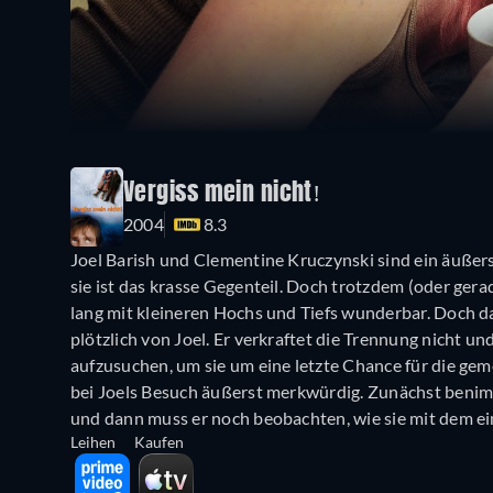
Vergiss mein nicht!
2004
8.3
Joel Barish und Clementine Kruczynski sind ein äußers
sie ist das krasse Gegenteil. Doch trotzdem (oder gera
lang mit kleineren Hochs und Tiefs wunderbar. Doch da
plötzlich von Joel. Er verkraftet die Trennung nicht u
aufzusuchen, um sie um eine letzte Chance für die ge
bei Joels Besuch äußerst merkwürdig. Zunächst benimmt
und dann muss er noch beobachten, wie sie mit dem ein
Leihen
Kaufen