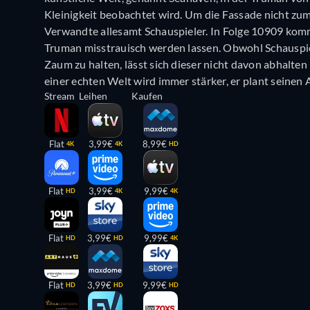
Kleinigkeit beobachtet wird. Um die Fassade nicht zum
Verwandte allesamt Schauspieler. In Folge 10909 komm
Truman misstrauisch werden lassen. Obwohl Schauspie
Zaum zu halten, lässt sich dieser nicht davon abhalte
einer echten Welt wird immer stärker, er plant seinen
Stream
Leihen
Kaufen
Flat
3,99€
8,99€
4K
4K
HD
Flat
3,99€
9,99€
HD
4K
4K
Flat
3,99€
9,99€
HD
HD
4K
Flat
3,99€
9,99€
HD
HD
HD