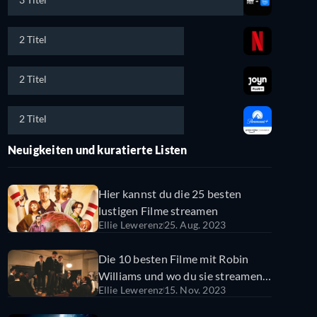
2 Titel
2 Titel
2 Titel
Neuigkeiten und kuratierte Listen
Hier kannst du die 25 besten
lustigen Filme streamen
Ellie Lewerenz
25. Aug. 2023
Die 10 besten Filme mit Robin
Williams und wo du sie streamen
Ellie Lewerenz
15. Nov. 2023
kannst