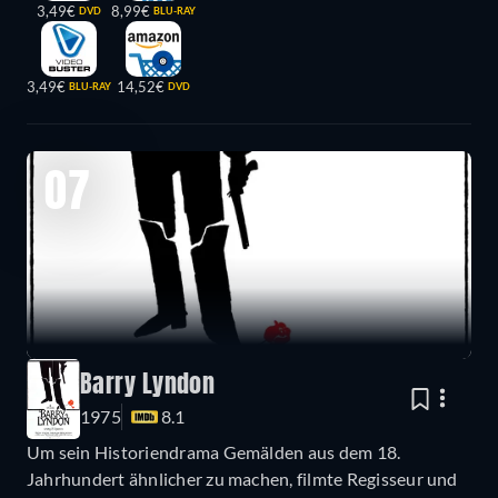
3,49€
8,99€
DVD
BLU-RAY
3,49€
14,52€
BLU-RAY
DVD
07
Barry Lyndon
1975
8.1
Um sein Historiendrama Gemälden aus dem 18.
Jahrhundert ähnlicher zu machen, filmte Regisseur und