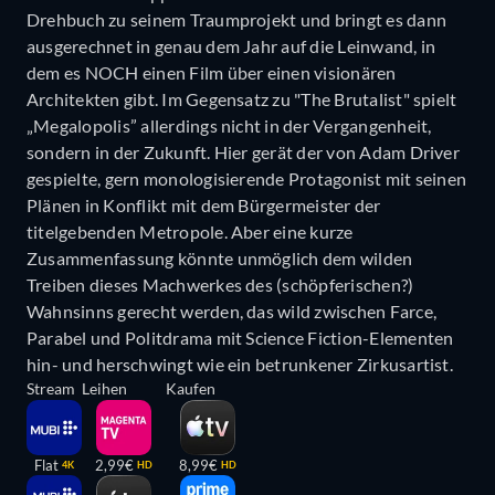
Drehbuch zu seinem Traumprojekt und bringt es dann
ausgerechnet in genau dem Jahr auf die Leinwand, in
dem es NOCH einen Film über einen visionären
Architekten gibt. Im Gegensatz zu "The Brutalist" spielt
„Megalopolis” allerdings nicht in der Vergangenheit,
sondern in der Zukunft. Hier gerät der von Adam Driver
gespielte, gern monologisierende Protagonist mit seinen
Plänen in Konflikt mit dem Bürgermeister der
titelgebenden Metropole. Aber eine kurze
Zusammenfassung könnte unmöglich dem wilden
Treiben dieses Machwerkes des (schöpferischen?)
Wahnsinns gerecht werden, das wild zwischen Farce,
Parabel und Politdrama mit Science Fiction-Elementen
hin- und herschwingt wie ein betrunkener Zirkusartist.
Stream
Leihen
Kaufen
Flat
2,99€
8,99€
4K
HD
HD