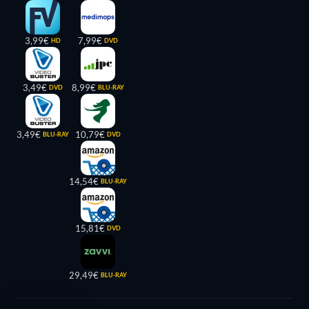
3,99€
7,99€
HD
DVD
3,49€
8,99€
DVD
BLU-RAY
3,49€
10,79€
BLU-RAY
DVD
14,54€
BLU-RAY
15,81€
DVD
29,49€
BLU-RAY