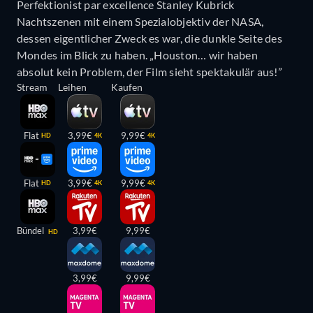
Perfektionist par excellence Stanley Kubrick
Nachtszenen mit einem Spezialobjektiv der NASA,
dessen eigentlicher Zweck es war, die dunkle Seite des
Mondes im Blick zu haben. „Houston… wir haben
absolut kein Problem, der Film sieht spektakulär aus!”
Stream
Leihen
Kaufen
Flat
3,99€
9,99€
HD
4K
4K
Flat
3,99€
9,99€
HD
4K
4K
Bündel
3,99€
9,99€
HD
3,99€
9,99€