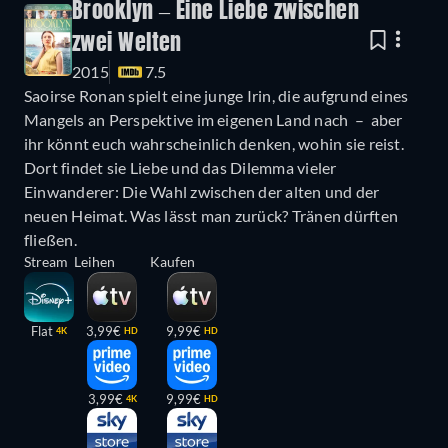
Brooklyn – Eine Liebe zwischen
zwei Welten
2015
7.5
Saoirse Ronan spielt eine junge Irin, die aufgrund eines
Mangels an Perspektive im eigenen Land nach – aber
ihr könnt euch wahrscheinlich denken, wohin sie reist.
Dort findet sie Liebe und das Dilemma vieler
Einwanderer: Die Wahl zwischen der alten und der
neuen Heimat. Was lässt man zurück? Tränen dürften
fließen.
Stream
Leihen
Kaufen
Flat
3,99€
9,99€
4K
HD
HD
3,99€
9,99€
4K
HD