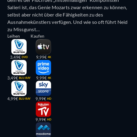
Salieri ist, das Genie Mozarts zwar erkennen zu können,
selbst aber nicht über die Fähigkeiten zu des
Ausnahmekünstlers verfügen. Und wie so oft führt Neid
zu Missgunst…
Leihen
Kaufen
3,49€
9,99€
DVD
4K
3,49€
9,99€
BLU-RAY
4K
4,99€
9,99€
BLU-RAY
HD
9,99€
HD