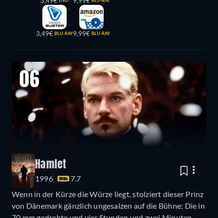
3,49€
9,99€
DVD
BLU-RAY
3,49€
9,99€
BLU-RAY
BLU-RAY
06
Hamlet
1996
7.7
Wenn in der Kürze die Würze liegt, stolziert dieser Prinz
von Dänemark gänzlich ungesalzen auf die Bühne: Die in
70 mm gedrehte und vier Stunden und zwei Minuten