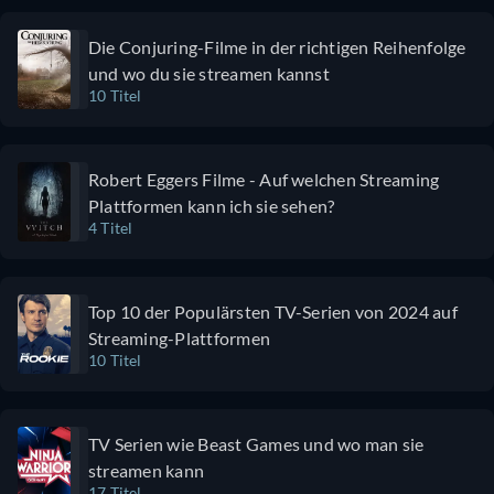
über Trauer und
Verlust. Für mich
Die Conjuring-Filme in der richtigen Reihenfolge
zutiefst bewegend.
und wo du sie streamen kannst
Der erste
10 Titel
Zombiefilm, den
ich als
"wunderschön"
Robert Eggers Filme - Auf welchen Streaming
bezeichnen würde.
Plattformen kann ich sie sehen?
Und Ralph
4 Titel
Fiennes. Wow.
Top 10 der Populärsten TV-Serien von 2024 auf
Streaming-Plattformen
10 Titel
TV Serien wie Beast Games und wo man sie
streamen kann
17 Titel