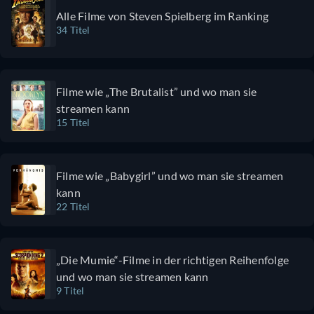
erklärt werden? Ist
die
Alle Filme von Steven Spielberg im Ranking
34 Titel
man ok, mit
Animation
extremer Gewalt?
altmodisch
Kann man wilde
Für kleine
Stimmungswechsel
Kinder ist
Filme wie „The Brutalist” und wo man sie
vertragen: Von
der Film mi
streamen kann
sehr spannend, zu
über 2
15 Titel
sehr bewegend zu...
Stunden
bizarr? Ja? Ich bin
definitiv zu
kein großer
lang . Wer
Filme wie „Babygirl” und wo man sie streamen
Horrorfan, aber ich
trotzdem
kann
habe den Film
guckt, wird
22 Titel
geliebt. Grandios
mit etwas
inszeniert mit
ganz
einem tollen, teils
Besonder
„Die Mumie“-Filme in der richtigen Reihenfolge
satirischen Buch.
belohnt.
und wo man sie streamen kann
Am Ende ist der
9 Titel
Film eine Reflexion