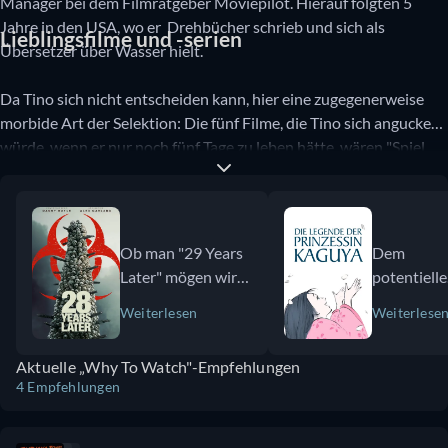
Manager bei dem Filmratgeber Moviepilot. Hierauf folgten 5
Jahre in den USA, wo er Drehbücher schrieb und sich als
Lieblingsfilme und -serien
Übersetzer über Wasser hielt.
Da Tino sich nicht entscheiden kann, hier eine zugegenerweise
morbide Art der Selektion: Die fünf Filme, die Tino sich angucken
würde, wenn er nur noch fünf Tage zu leben hätte, wären "Spiel
mir das Lied zum Tod", "Butch Cassidy and the Sundance Kid",
"Jeremiah Johnson", "Indiana Jones und der letzte Kreuzzug" und
"Die Legende von Prinzessin Kaguya". Für Serien hätte er keine
Zeit mehr.
Ob man "29 Years
Dem
Later" mögen wird ,
potentiell
hängt glaube ich
Zuschauer
Weiterlesen
Weiterlese
mit bestimmten
sollte
Vorlieben
bewusst
Aktuelle „Why To Watch"-Empfehlungen
zusammen. Oder
sein: Das
4 Empfehlungen
nennen wir es
Erzähltem
Voraussetzungen:
ist
Muss alles immer
entspannt,