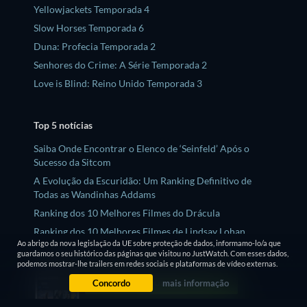
Yellowjackets Temporada 4
Slow Horses Temporada 6
Duna: Profecia Temporada 2
Senhores do Crime: A Série Temporada 2
Love is Blind: Reino Unido Temporada 3
Top 5 notícias
Saiba Onde Encontrar o Elenco de ‘Seinfeld’ Após o
Sucesso da Sitcom
A Evolução da Escuridão: Um Ranking Definitivo de
Todas as Wandinhas Addams
Ranking dos 10 Melhores Filmes do Drácula
Ranking dos 10 Melhores Filmes de Lindsay Lohan
Ao abrigo da nova legislação da UE sobre proteção de dados, informamo-lo/a que
Os 10 Melhores Filmes e Séries de Jeremy Allen White
guardamos o seu histórico das páginas que visitou no JustWatch. Com esses dados,
podemos mostrar-lhe trailers em redes sociais e plataformas de vídeo externas.
Concordo
mais informação