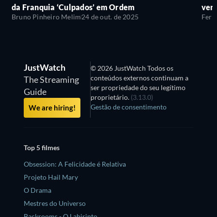
da Franquia ‘Culpados’ em Ordem
ver
Bruno Pinheiro Melim
24 de out. de 2025
Fern
JustWatch
© 2026 JustWatch Todos os
conteúdos externos continuam a
The Streaming
ser propriedade do seu legítimo
Guide
proprietário.
(3.13.0)
Gestão de consentimento
We are hiring!
Top 5 filmes
Obsession: A Felicidade é Relativa
Projeto Hail Mary
O Drama
Mestres do Universo
Backrooms - O Labirinto