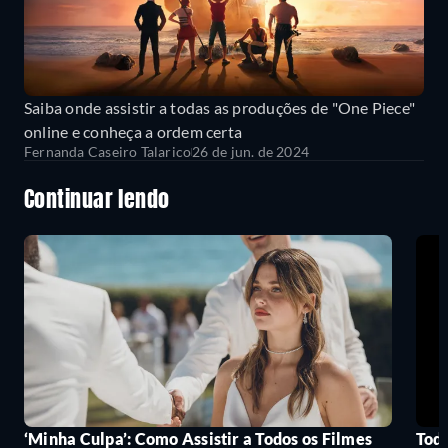
Saiba onde assistir a todas as produções de "One Piece"
online e conheça a ordem certa
Fernanda Caseiro Talarico
26 de jun. de 2024
Continuar lendo
‘Minha Culpa’: Como Assistir a Todos os Filmes
Todo