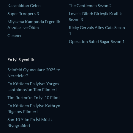
Karanlıktan Gelen
The Gentlemen Sezon 2
Super Troopers 3
Love is Blind: Birleşik Krallık
Sezon 3
Miyazma Kampında Ergenlik
Arzuları ve Ölüm
Ricky Gervais Alley Cats Sezon
1
Cleaner
Operation Safed Sagar Sezon 1
En iyi 5 yenilik
Seinfeld Oyuncuları: 2025’te
Neredeler?
En Kötüden En İyiye: Yorgos
Lanthimos’un Tüm Filmleri
Tim Burton’ın En İyi 10 Filmi
En Kötüden En İyiye Kathryn
Bigelow Filmleri
Son 10 Yılın En İyi Müzik
Biyografileri