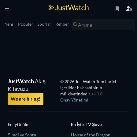
Yeni
Popüler
Sporlar
Rehber
JustWatch
Akış
© 2026 JustWatch Tüm harici
içerikler hak sahibinin
Kılavuzu
mülkiyetindedir.
(4.0.0)
We are hiring!
Onay Yönetimi
En iyi 5 film
En İyi 5 TV Şovu
Şimdi ve Sonra
House of the Dragon