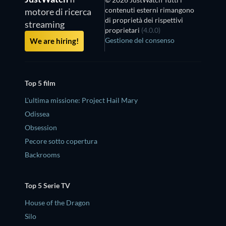
contenuti esterni rimangono
motore di ricerca
di proprietà dei rispettivi
streaming
proprietari
(4.0.0)
Gestione del consenso
We are hiring!
Top 5 film
L'ultima missione: Project Hail Mary
Odissea
Obsession
Pecore sotto copertura
Backrooms
Top 5 Serie TV
House of the Dragon
Silo