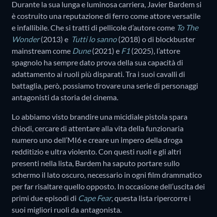
Durante la sua lunga e luminosa carriera, Javier Bardem si
è costruito una reputazione di ferro come attore versatile
e infallibile. Che si tratti di pellicole d’autore come
To The
Wonder
(2013) e
Tutti lo sanno
(2018) o di blockbuster
mainstream come
Dune
(2021) e
F1
(2025), l’attore
spagnolo ha sempre dato prova della sua capacità di
adattamento ai ruoli più disparati. Tra i suoi cavalli di
battaglia, però, possiamo trovare una serie di personaggi
antagonisti da storia del cinema.
Lo abbiamo visto brandire una micidiale pistola spara
chiodi, cercare di attentare alla vita della funzionaria
numero uno dell’MI6 e creare un impero della droga
redditizio e ultra violento. Con questi ruoli e gli altri
presenti nella lista, Bardem ha saputo portare sullo
schermo il lato oscuro, necessario in ogni film drammatico
per far risaltare quello opposto. In occasione dell’uscita dei
primi due episodi di
Cape Fear
, questa lista ripercorre i
suoi migliori ruoli da antagonista.