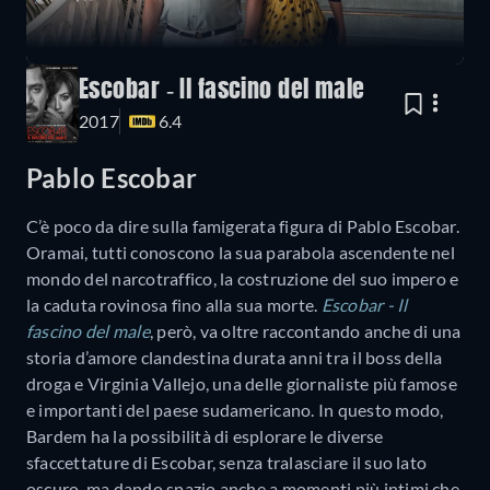
Escobar - Il fascino del male
2017
6.4
Pablo Escobar
C’è poco da dire sulla famigerata figura di Pablo Escobar.
Oramai, tutti conoscono la sua parabola ascendente nel
mondo del narcotraffico, la costruzione del suo impero e
la caduta rovinosa fino alla sua morte.
Escobar - Il
fascino del male
, però, va oltre raccontando anche di una
storia d’amore clandestina durata anni tra il boss della
droga e Virginia Vallejo, una delle giornaliste più famose
e importanti del paese sudamericano. In questo modo,
Bardem ha la possibilità di esplorare le diverse
sfaccettature di Escobar, senza tralasciare il suo lato
oscuro, ma dando spazio anche a momenti più intimi che