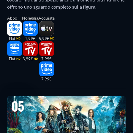
offrono uno sguardo completo sulla figura.
Abbo
Noleggia
Acquista
Flat
1,99€
5,99€
HD
HD
Flat
3,99€
7,99€
HD
HD
7,99€
05