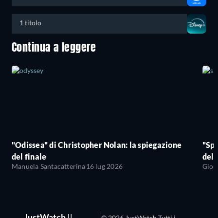
1 titolo
Continua a leggere
"Odissea" di Christopher Nolan: la spiegazione
"Sp
del finale
del 
Manuela Santacatterina
16 lug 2026
Giov
JustWatch
Il
© 2026 JustWatch Tutti i