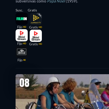
subversivas como
Papá Noel
(1959).
Susc.
Gratis
Fijo
Gratis
HD
HD
Fijo
HD
Gratis
HD
Fijo
4K
08