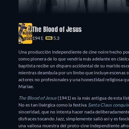
The Blood of Jesus
1941
5.3
Una producción independiente de cine noire hecho po
como pionera de lo que vendría más adelante en clási
baptista recibe un disparo accidental de su marido escé
mientras deambula por un limbo que incluye escenas su
actores no profesionales y una honestidad religiosa qu
Mariae.
The Blood of Jesus
(1941) es la más antigua de esta lis
No es tan lisérgica como la festiva
Santa Claus conquis
sinceridad, que no intenta hacer nada deliberadamente
disfraces tocando Jazz, simplemente salió así y es fasc
una valiosa muestra del proto-cine independiente afr