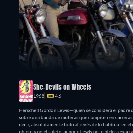
She-Devils on Wheels
1968
4.6
Herschell Gordon Lewis—quien se considera el padre d
sobre una banda de moteras que compiten en carreras i
decir, absolutamente todo al revés de lo habitual en el
objeto y no el sujeto, aunque Lewis no lo hiciera exac