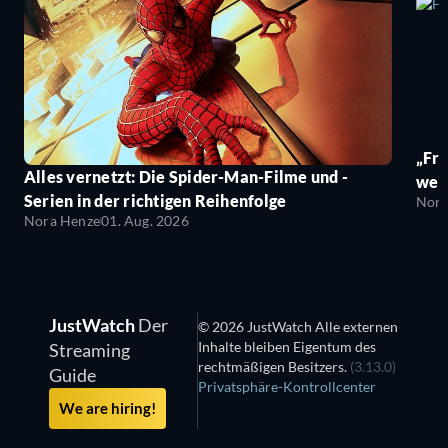
„Fro
Alles vernetzt: Die Spider-Man-Filme und -
wei
Serien in der richtigen Reihenfolge
Nora
Nora Henze
01. Aug. 2026
JustWatch
Der
© 2026 JustWatch Alle externen
Inhalte bleiben Eigentum des
Streaming
rechtmäßigen Besitzers.
(3.13.0)
Guide
Privatsphäre-Kontrollcenter
We are hiring!