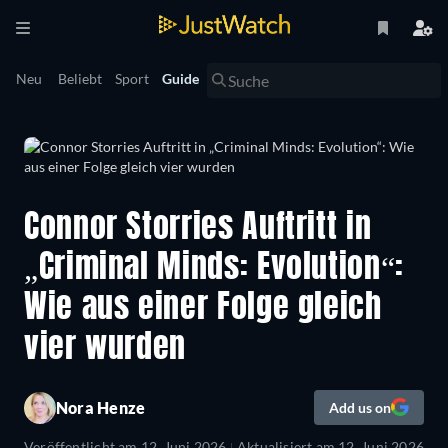
Neu
Beliebt
Sport
Guide
Connor Storries Auftritt in
„Criminal Minds: Evolution“:
Wie aus einer Folge gleich
vier wurden
Nora Henze
Add us on
Veröffentlicht am
12. Juni 2026
Aktualisiert am
12. Juni 2026