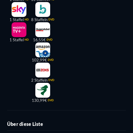
1 Staffel
8 Staffeln
HD
DVD
1 Staffel
16,55€
HD
DVD
102,99€
DVD
2 Staffeln
DVD
130,99€
DVD
Über diese Liste