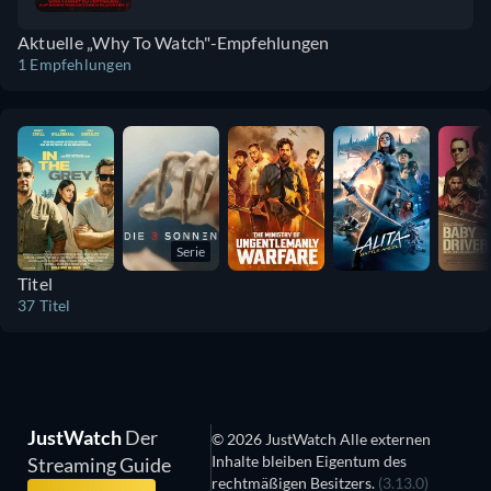
Verletzlichkeit sichtbar wird, die Figur
Aktuelle „Why To Watch"-Empfehlungen
vielschichtig und innerlich zerrissen
1 Empfehlungen
darzustellen. Unsere Identität gründet sich
auf Erinnerungen. Wenn diese verloren
gehen, verlieren wir auch das Gefühl für
Sinn und Richtung und der Verstand
beginnt zu wandern. Und genau darin liegt
das psychologische Thriller-Element dieses
Films.
Serie
Titel
37 Titel
JustWatch
Der
© 2026 JustWatch Alle externen
Inhalte bleiben Eigentum des
Streaming Guide
rechtmäßigen Besitzers.
(3.13.0)