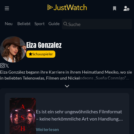
Neu
Beliebt
Sport
Guide
Eiza Gonzalez
Schauspieler
𝕏
Eiza González begann ihre Karriere in ihrem Heimatland Mexiko, wo sie
in beliebten Telenovelas, Filmen und Nickelodeons „Sueña Conmigo”
auftrat. Sie wurde international bekannt durch ihre Rolle in der „From
Dusk till Dawn”-Serie, die von Robert Rodriguez produziert wurde.
Allerdings war es die Rolle in „Baby Driver”, die ihrer Karriere den
entscheidenden Schub gab. Diese führte zu Rollen in Blockbustern wie
„Alita: Battle Angel”, „Hobbs & Shaw” und „Godzilla vs. Kong”. Kürzlich
Es ist ein sehr ungewöhnliches Filmformat
war González mit Aaron Paul in dem eindringlichen Sci-Fi-Thriller „Ash”
– keine herkömmliche Art von Handlung.
zu sehen, bei dem Flying Lotus Regie führte.
[Aaron] hat mir erlaubt, mich an
Weiterlesen
emotionale Orte zu begeben, an denen