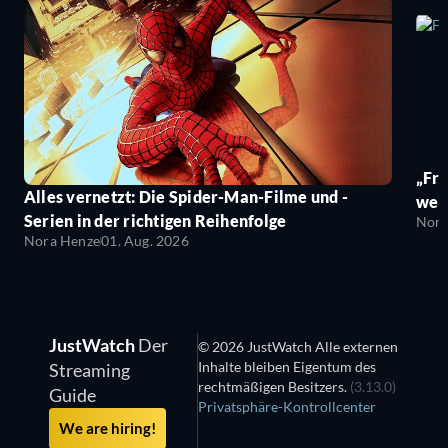
„Fro
Alles vernetzt: Die Spider-Man-Filme und -
wei
Serien in der richtigen Reihenfolge
Nora
Nora Henze
01. Aug. 2026
JustWatch
Der
© 2026 JustWatch Alle externen
Inhalte bleiben Eigentum des
Streaming
rechtmäßigen Besitzers.
(3.13.0)
Guide
Privatsphäre-Kontrollcenter
We are hiring!