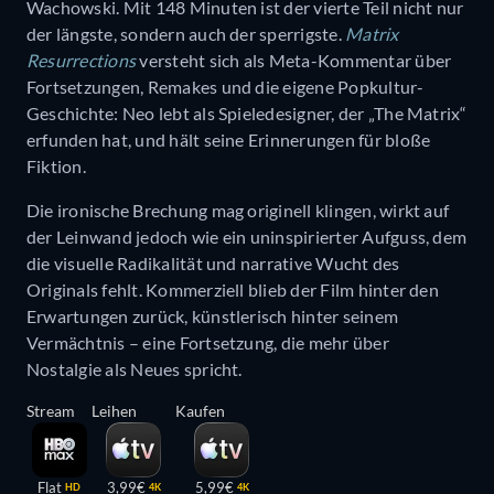
Wachowski. Mit 148 Minuten ist der vierte Teil nicht nur
der längste, sondern auch der sperrigste.
Matrix
Resurrections
versteht sich als Meta-Kommentar über
Fortsetzungen, Remakes und die eigene Popkultur-
Geschichte: Neo lebt als Spieledesigner, der „The Matrix“
erfunden hat, und hält seine Erinnerungen für bloße
Fiktion.
Die ironische Brechung mag originell klingen, wirkt auf
der Leinwand jedoch wie ein uninspirierter Aufguss, dem
die visuelle Radikalität und narrative Wucht des
Originals fehlt. Kommerziell blieb der Film hinter den
Erwartungen zurück, künstlerisch hinter seinem
Vermächtnis – eine Fortsetzung, die mehr über
Nostalgie als Neues spricht.
Stream
Leihen
Kaufen
Flat
3,99€
5,99€
HD
4K
4K