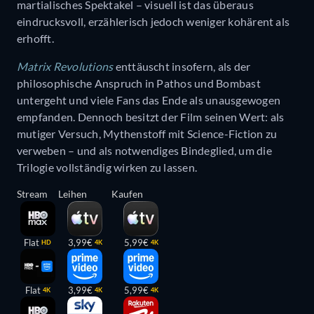
martialisches Spektakel – visuell ist das überaus
eindrucksvoll, erzählerisch jedoch weniger kohärent als
erhofft.
Matrix Revolutions
enttäuscht insofern, als der
philosophische Anspruch in Pathos und Bombast
untergeht und viele Fans das Ende als unausgewogen
empfanden. Dennoch besitzt der Film seinen Wert: als
mutiger Versuch, Mythenstoff mit Science-Fiction zu
verweben – und als notwendiges Bindeglied, um die
Trilogie vollständig wirken zu lassen.
Stream
Leihen
Kaufen
Flat
3,99€
5,99€
HD
4K
4K
Flat
3,99€
5,99€
4K
4K
4K