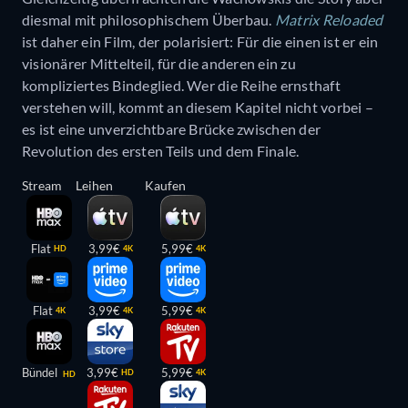
diesmal mit philosophischem Überbau.
Matrix Reloaded
ist daher ein Film, der polarisiert: Für die einen ist er ein
visionärer Mittelteil, für die anderen ein zu
kompliziertes Bindeglied. Wer die Reihe ernsthaft
verstehen will, kommt an diesem Kapitel nicht vorbei –
es ist eine unverzichtbare Brücke zwischen der
Revolution des ersten Teils und dem Finale.
Stream
Leihen
Kaufen
Flat
3,99€
5,99€
HD
4K
4K
Flat
3,99€
5,99€
4K
4K
4K
Bündel
3,99€
5,99€
HD
4K
HD