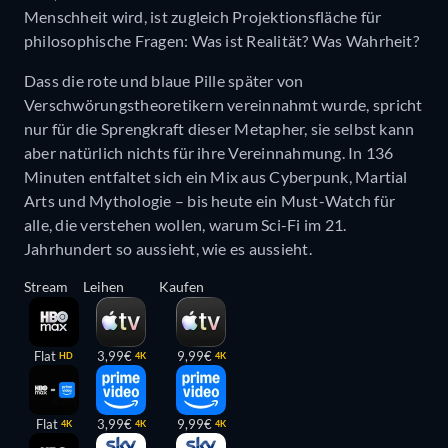
Menschheit wird, ist zugleich Projektionsfläche für
philosophische Fragen: Was ist Realität? Was Wahrheit?
Dass die rote und blaue Pille später von
Verschwörungstheoretikern vereinnahmt wurde, spricht
nur für die Sprengkraft dieser Metapher, sie selbst kann
aber natürlich nichts für ihre Vereinnahmung. In 136
Minuten entfaltet sich ein Mix aus Cyberpunk, Martial
Arts und Mythologie – bis heute ein Must-Watch für
alle, die verstehen wollen, warum Sci-Fi im 21.
Jahrhundert so aussieht, wie es aussieht.
Stream
Leihen
Kaufen
Flat
3,99€
9,99€
HD
4K
4K
Flat
3,99€
9,99€
4K
4K
4K