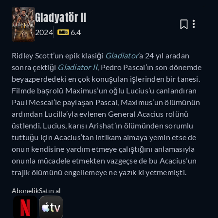
Gladyatör II
2024
6.4
Ridley Scott’un epik klasiği
Gladiator
’a 24 yıl aradan
sonra çektiği
Gladiator II
, Pedro Pascal’ın son dönemde
beyazperdedeki en çok konuşulan işlerinden bir tanesi.
Filmde başrolü Maximus’un oğlu Lucius’u canlandıran
Paul Mescal’le paylaşan Pascal, Maximus’un ölümünün
ardından Lucilla’yla evlenen General Acacius rolünü
üstlendi. Lucius, karısı Arishat’ın ölümünden sorumlu
tuttuğu için Acacius’tan intikam almaya yemin etse de
onun kendisine yardım etmeye çalıştığını anlamasıyla
onunla mücadele etmekten vazgeçse de bu Acacius’un
trajik ölümünü engellemeye ne yazık ki yetmemişti.
Abonelik
Satın al