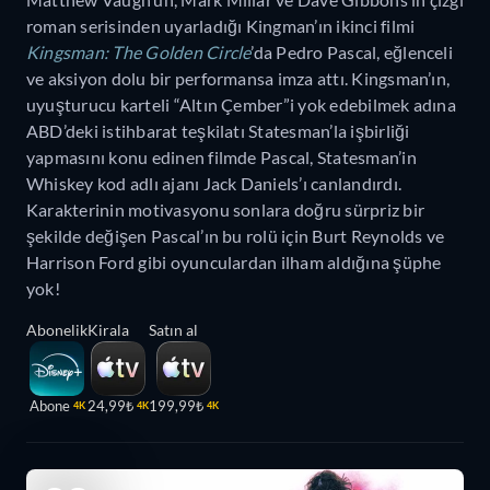
roman serisinden uyarladığı Kingman’ın ikinci filmi
Kingsman: The Golden Circle
’da Pedro Pascal, eğlenceli
ve aksiyon dolu bir performansa imza attı. Kingsman’ın,
uyuşturucu karteli “Altın Çember”i yok edebilmek adına
ABD’deki istihbarat teşkilatı Statesman’la işbirliği
yapmasını konu edinen filmde Pascal, Statesman’in
Whiskey kod adlı ajanı Jack Daniels’ı canlandırdı.
Karakterinin motivasyonu sonlara doğru sürpriz bir
şekilde değişen Pascal’ın bu rolü için Burt Reynolds ve
Harrison Ford gibi oyunculardan ilham aldığına şüphe
yok!
Abonelik
Kirala
Satın al
Abone
24,99₺
199,99₺
4K
4K
4K