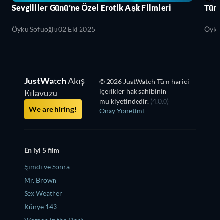
Sevgililer Günü’ne Özel Erotik Aşk Filmleri
Tüm 
Öykü Sofuoğlu
02 Eki 2025
Öykü
JustWatch
Akış
© 2026 JustWatch Tüm harici
içerikler hak sahibinin
Kılavuzu
mülkiyetindedir.
(4.0.0)
We are hiring!
Onay Yönetimi
En iyi 5 film
Şimdi ve Sonra
Mr. Brown
Sex Weather
Künye 143
Women in the Dark