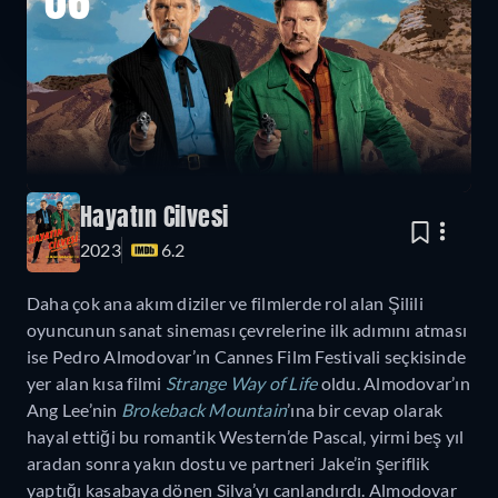
06
Hayatın Cilvesi
2023
6.2
Daha çok ana akım diziler ve filmlerde rol alan Şilili
oyuncunun sanat sineması çevrelerine ilk adımını atması
ise Pedro Almodovar’ın Cannes Film Festivali seçkisinde
yer alan kısa filmi
Strange Way of Life
oldu. Almodovar’ın
Ang Lee’nin
Brokeback Mountain
’ına bir cevap olarak
hayal ettiği bu romantik Western’de Pascal, yirmi beş yıl
aradan sonra yakın dostu ve partneri Jake’in şeriflik
yaptığı kasabaya dönen Silva’yı canlandırdı. Almodovar