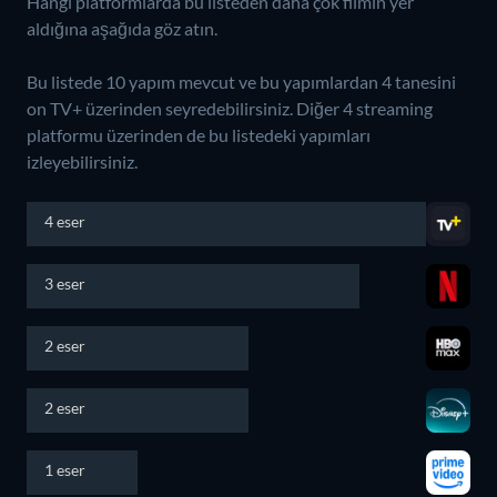
Hangi platformlarda bu listeden daha çok filmin yer
aldığına aşağıda göz atın.
Bu listede 10 yapım mevcut ve bu yapımlardan 4 tanesini
on TV+ üzerinden seyredebilirsiniz.
Diğer 4 streaming
platformu üzerinden de bu listedeki yapımları
izleyebilirsiniz.
4 eser
3 eser
2 eser
2 eser
1 eser