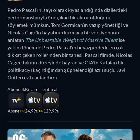
Pedro Pascal’ın, sayı olarak kıyaslandığında dizilerdeki
performanslarıyla öne çıkan bir aktör olduğunu
söylemek mümkün. Tom Gormican’ın yazıp yönettiği ve
Nicolas Cage’in hayatının kurmaca bir versiyonunu
anlatan
The Unbearable Weight of Massive Talent
ise
yakın dönemde Pedro Pascal’ın beyazperdede en çok
dikkat çeken rollerinden bir tanesi. Pascal filmde, Nicolas
Cage’e takıntı düzeyinde hayran ve CIA’in Katalan bir
politikacıyı kaçırdığından şüphelendiği azılı suçlu Javi
Guiterrez’i canlandırdı.
Abonelik
Kirala
Satın al
Abone
24,99₺
129,99₺
HD
HD