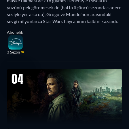
maske takması ve zırh giymesi sebebiyle Pascal’ın
yüzünü pek göremesek de (hatta üçüncü sezonda sadece
sesiyle yer alsa da), Grogu ve Mando’nun arasındaki
sevgi milyonlarca Star Wars hayranının kalbini kazandı.
Abonelik
3 Sezon
4K
04