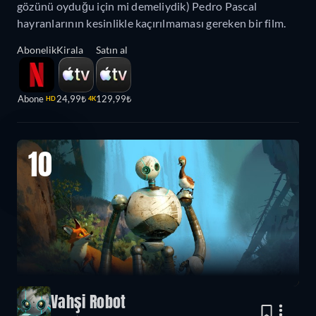
gözünü oyduğu için mi demeliydik) Pedro Pascal
hayranlarının kesinlikle kaçırılmaması gereken bir film.
Abonelik
Kirala
Satın al
Abone
24,99₺
129,99₺
HD
4K
10
Vahşi Robot