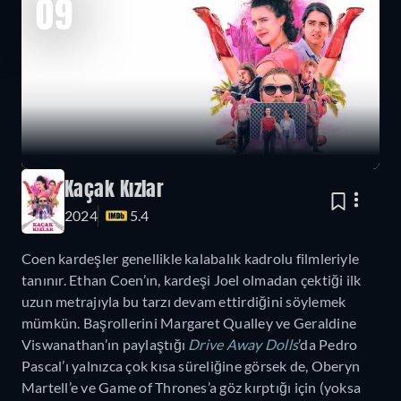
09
Kaçak Kızlar
2024
5.4
Coen kardeşler genellikle kalabalık kadrolu filmleriyle
tanınır. Ethan Coen’ın, kardeşi Joel olmadan çektiği ilk
uzun metrajıyla bu tarzı devam ettirdiğini söylemek
mümkün. Başrollerini Margaret Qualley ve Geraldine
Viswanathan’ın paylaştığı
Drive Away Dolls
’da Pedro
Pascal’ı yalnızca çok kısa süreliğine görsek de, Oberyn
Martell’e ve Game of Thrones’a göz kırptığı için (yoksa