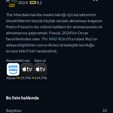
2024
8.2
The Mandalorian’da maske taktığı için karakterinin
hissettiklerini büyük ölçüde sesiyle aktarmayı başaran
Pedro Pascal’ın bu rolünü takiben bir animasyonda rol
almamasına şaşmamalı. Pascal, 2024’ün Oscar
favorilerinden olan
The Wild Robot
’ta robot Roz’un
adaya düştükten sonra ilk kez arkadaşlık kurduğu
kırmızı tilki Fink’i seslendirdi.
Abonelik
Kirala
Satın al
Abone
29,99₺
149,99₺
HD
4K
Bu liste hakkında
Başlıklar
10