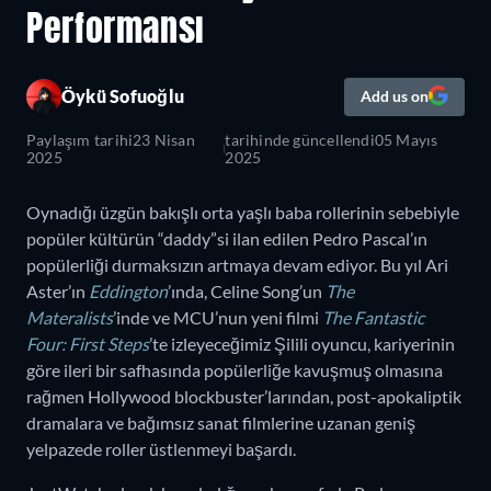
Performansı
Öykü Sofuoğlu
Add us on
Paylaşım tarihi
23 Nisan
tarihinde güncellendi
05 Mayıs
2025
2025
Oynadığı üzgün bakışlı orta yaşlı baba rollerinin sebebiyle
popüler kültürün “daddy”si ilan edilen Pedro Pascal’ın
popülerliği durmaksızın artmaya devam ediyor. Bu yıl Ari
Aster’ın
Eddington
’ında, Celine Song’un
The
Materalists
’inde ve MCU’nun yeni filmi
The Fantastic
Four: First Steps
’te izleyeceğimiz Şilili oyuncu, kariyerinin
göre ileri bir safhasında popülerliğe kavuşmuş olmasına
rağmen Hollywood blockbuster’larından, post-apokaliptik
dramalara ve bağımsız sanat filmlerine uzanan geniş
yelpazede roller üstlenmeyi başardı.