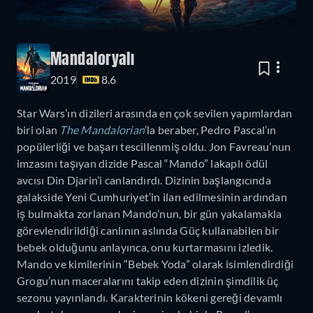
Mandaloryalı
2019
8.6
Star Wars’ın dizileri arasında en çok sevilen yapımlardan
biri olan
The Mandalorian
’la beraber, Pedro Pascal’ın
popülerliği ve başarı tescillenmiş oldu. Jon Favreau’nun
imzasını taşıyan dizide Pascal “Mando” lakaplı ödül
avcısı Din Djarin’i canlandırdı. Dizinin başlangıcında
galakside Yeni Cumhuriyet’in ilan edilmesinin ardından
iş bulmakta zorlanan Mando’nun, bir gün yakalamakla
görevlendirildiği canlının aslında Güç kullanabilen bir
bebek olduğunu anlayınca, onu kurtarmasını izledik.
Mando ve kimilerinin “Bebek Yoda” olarak isimlendirdiği
Grogu’nun maceralarını takip eden dizinin şimdilik üç
sezonu yayınlandı. Karakterinin kökeni gereği devamlı