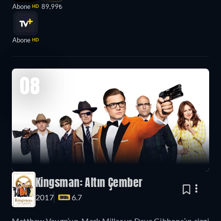
Abone
89,99₺
HD
Abone
HD
08
Kingsman: Altın Çember
2017
6.7
Matthew Vaugn’un, Mark Millar ve Dave Gibbons’ın çizgi