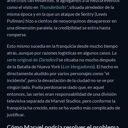
ante crisis tan evidentes. Si agregamos a la mezcla eventos
como el visto en
Thunderbolts*
, situada alrededor de la
misma época y en la que un ataque de Sentry (Lewis
Pullman) hizo a cientos de neoyorquinos desaparecer en
una dimensión paralela, la credibilidad se estira hasta
romperse.
Esto mismo sucedía en la franquicia desde mucho tiempo
atrás, aunque por razones logísticas en algunos casos. La
serie original de
Daredevil
se situaba no mucho después
de la Batalla de Nueva York (
Los Vengadores
). El hecho es
directamente aludido por varios personajes como “el
incidente”, pero la devastación de la ciudad no se ve por
ningún lado. Podía perdonarse dado que, en aquel
entonces, las series eran responsabilidad de una división
televisiva separada de Marvel Studios, pero conforme la
franquicia ha crecido, esto se ha vuelto más complicado de
justificar.
Cómo Marvel podría resolver el problema