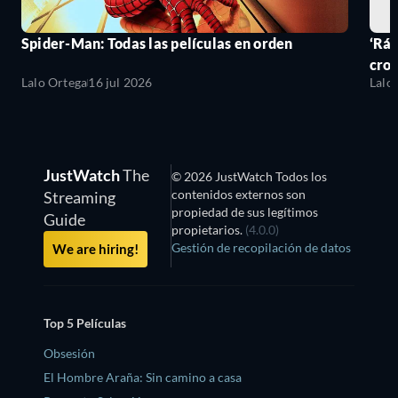
Spider-Man: Todas las películas en orden
‘Ráp
cro
Lalo Ortega
16 jul 2026
Lalo
JustWatch
The
© 2026 JustWatch Todos los
contenidos externos son
Streaming
propiedad de sus legítimos
Guide
propietarios.
(4.0.0)
Gestión de recopilación de datos
We are hiring!
Top 5 Películas
Obsesión
El Hombre Araña: Sin camino a casa