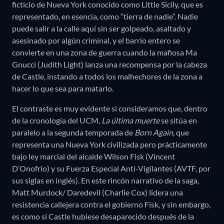
ficticio de Nueva York conocido como Little Sicily, que es
representado, en esencia, como “tierra de nadie”. Nadie
puede salir a la calle aquí sin ser golpeado, asaltado y
asesinado por algún criminal, y el barrio entero se
convierte en una zona de guerra cuando la mafiosa Ma
Gnucci (Judith Light) lanza una recompensa por la cabeza
de Castle, instando a todos los malhechores de la zona a
hacer lo que sea para matarlo.
El contraste es muy evidente si consideramos que, dentro
de la cronología del UCM,
La última muerte
se sitúa en
paralelo a la segunda temporada de
Born Again
, que
representa una Nueva York civilizada pero prácticamente
bajo ley marcial del alcalde Wilson Fisk (Vincent
D’Onofrio) y su Fuerza Especial Anti-Vigilantes (AVTF, por
sus siglas en inglés). En este rincón narrativo de la saga,
Matt Murdock/ Daredevil (Charlie Cox) lidera una
resistencia callejera contra el gobierno Fisk, y sin embargo,
es como si Castle hubiese desaparecido después de la