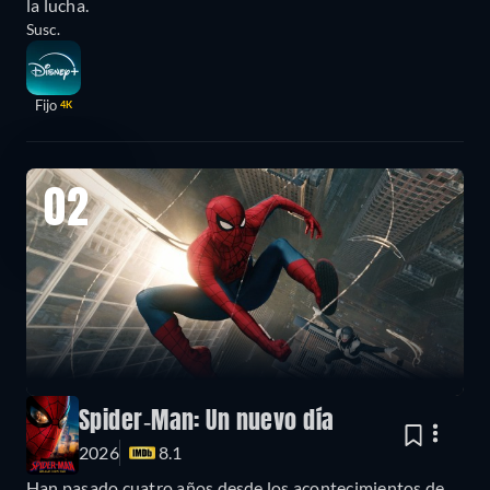
la lucha.
Susc.
Fijo
4K
02
Spider-Man: Un nuevo día
2026
8.1
Han pasado cuatro años desde los acontecimientos de