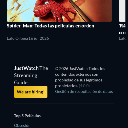
Spider-Man: Todas las películas en orden
‘Ráp
cro
Lalo Ortega
16 jul 2026
Lalo
JustWatch
The
© 2026 JustWatch Todos los
contenidos externos son
Streaming
propiedad de sus legítimos
Guide
propietarios.
(4.0.0)
Gestión de recopilación de datos
We are hiring!
Top 5 Películas
Obsesión