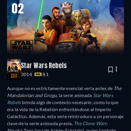
02
Star Wars Rebels
2014
8.1
Aunque no es estrictamente esencial verla antes de
The
Mandalorian and Grogu
, la serie animada
Star Wars
Rebels
brinda algo de contexto necesario, como lo que
era la vida de la Rebelión enfrentándose al Imperio
Galáctico. Además, esta serie reintroduce a un personaje
clave de la serie animada previa,
The Clone Wars
:
Ahsoka Tano (voz de Ashley Eckstein), quien también