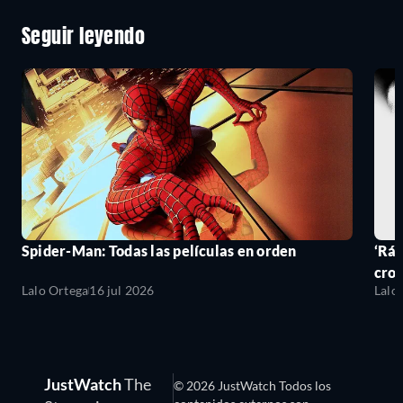
Seguir leyendo
Spider-Man: Todas las películas en orden
‘Ráp
cro
Lalo Ortega
16 jul 2026
Lalo
JustWatch
The
© 2026 JustWatch Todos los