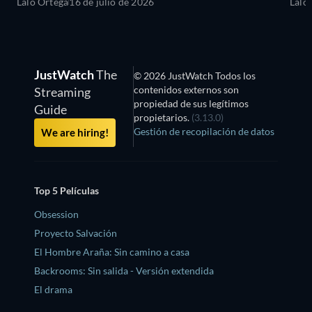
Lalo Ortega
16 de julio de 2026
Lalo
JustWatch
The
© 2026 JustWatch Todos los
contenidos externos son
Streaming
propiedad de sus legítimos
Guide
propietarios.
(3.13.0)
Gestión de recopilación de datos
We are hiring!
Top 5 Películas
Obsession
Proyecto Salvación
El Hombre Araña: Sin camino a casa
Backrooms: Sin salida - Versión extendida
El drama