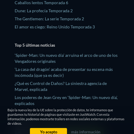
Caballos lentos Temporada 6
Dune: La profecía Temporada 2
The Gentlemen: La serie Temporada 2
El amor es ciego: Reino Unido Temporada 3
Top 5 últimas noticias
‘Spider-Man: Un nuevo día’ arruina el arco de uno de los
Vengadores originales
‘La casa del dragón’ acaba de presentar su escena más
incómoda (que ya es decir)
¿Qué es Control de Daños? La siniestra agencia de
Marvel, explicada
Los poderes de Jean Grey en ‘Spider-Man: Un nuevo día’,
explicados
Bajo la nueva ley de la UE sobre la protección de datos, te informamos que
Los nuevos poderes de Spider-Man en ‘Un nuevo día’,
guardamos tu historial de páginas que visitaste en JustWatch. Con esta
explicados
información, podemos mostrarte trailers en redes sociales externas y plataformas
de videos.
Yo acepto
más información