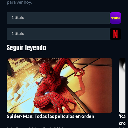
para ver hoy.
1 título
1 título
Seguir leyendo
Spider-Man: Todas las películas en orden
‘Ráp
cro