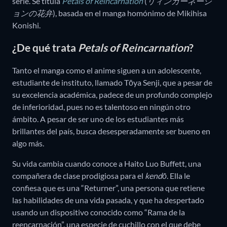
serie. Se titula
Petals of Reincarnation
(
リィンカーネーシ
ョンの花弁
), basada en el manga homónimo de Mikihisa
Konishi.
¿De qué trata
Petals of Reincarnation
?
Tanto el manga como el anime siguen a un adolescente,
estudiante de instituto, llamado Tōya Senji, que a pesar de
su excelencia académica, padece de un profundo complejo
de inferioridad, pues no es talentoso en ningún otro
ámbito. A pesar de ser uno de los estudiantes más
brillantes del país, busca desesperadamente ser bueno en
algo más.
Su vida cambia cuando conoce a Haito Luo Buffett, una
compañera de clase prodigiosa para el
kendō
. Ella le
confiesa que es una “Returner”, una persona que retiene
las habilidades de una vida pasada, y que ha despertado
usando un dispositivo conocido como “Rama de la
reencarnación”, una especie de cuchillo con el que debe