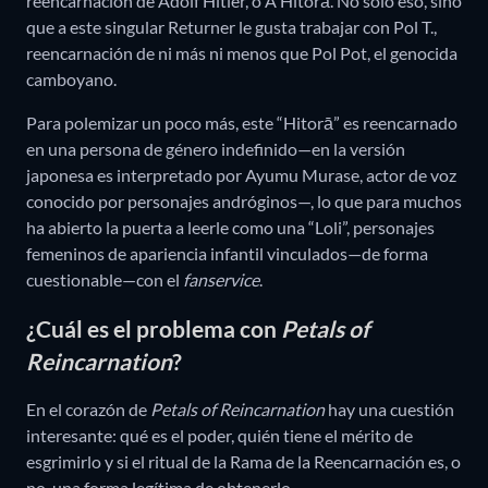
reencarnación de Adolf Hitler, o A Hitorā. No sólo eso, sino
que a este singular Returner le gusta trabajar con Pol T.,
reencarnación de ni más ni menos que Pol Pot, el genocida
camboyano.
Para polemizar un poco más, este “Hitorā” es reencarnado
en una persona de género indefinido—en la versión
japonesa es interpretado por Ayumu Murase, actor de voz
conocido por personajes andróginos—, lo que para muchos
ha abierto la puerta a leerle como una “Loli”, personajes
femeninos de apariencia infantil vinculados—de forma
cuestionable—con el
fanservice
.
¿Cuál es el problema con
Petals of
Reincarnation
?
En el corazón de
Petals of Reincarnation
hay una cuestión
interesante: qué es el poder, quién tiene el mérito de
esgrimirlo y si el ritual de la Rama de la Reencarnación es, o
no, una forma legítima de obtenerlo.