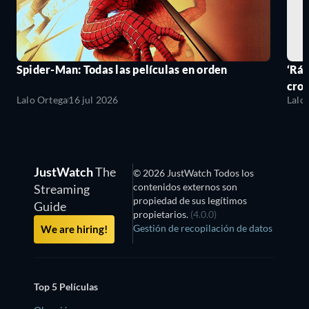
Spider-Man: Todas las películas en orden
‘Ráp
cro
Lalo Ortega
16 jul 2026
Lalo
JustWatch
The
© 2026 JustWatch Todos los
contenidos externos son
Streaming
propiedad de sus legítimos
Guide
propietarios.
(4.0.0)
Gestión de recopilación de datos
We are hiring!
Top 5 Películas