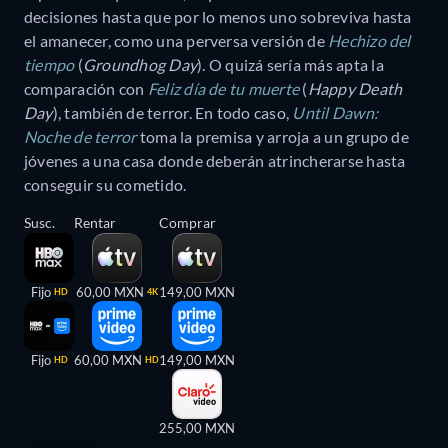
decisiones hasta que por lo menos uno sobreviva hasta
el amanecer, como una perversa versión de
Hechizo del
tiempo
(
Groundhog Day
). O quizá sería más apta la
comparación con
Feliz día de tu muerte
(
Happy Death
Day
), también de terror. En todo caso,
Until Dawn:
Noche de terror
toma la premisa y arroja a un grupo de
jóvenes a una casa donde deberán atrincherarse hasta
conseguir su cometido.
Susc.
Rentar
Comprar
Fijo
60,00 MXN
149,00 MXN
HD
4K
Fijo
60,00 MXN
149,00 MXN
HD
HD
255,00 MXN