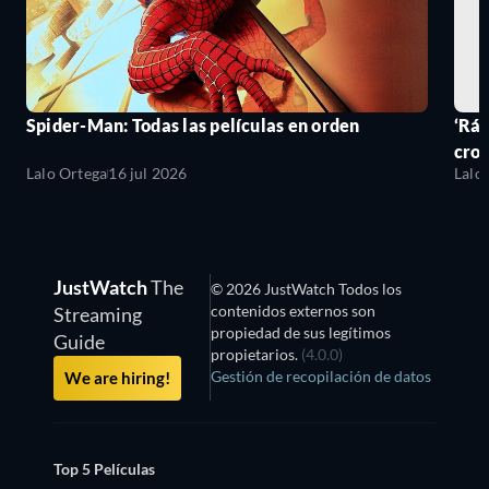
Spider-Man: Todas las películas en orden
‘Ráp
cro
Lalo Ortega
16 jul 2026
Lalo
JustWatch
The
© 2026 JustWatch Todos los
contenidos externos son
Streaming
propiedad de sus legítimos
Guide
propietarios.
(4.0.0)
Gestión de recopilación de datos
We are hiring!
Top 5 Películas