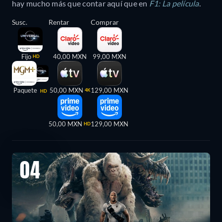
hay mucho más que contar aquí que en
F1: La película
.
Susc.
Rentar
Comprar
Fijo
40,00 MXN
99,00 MXN
HD
Paquete
50,00 MXN
129,00 MXN
4K
HD
50,00 MXN
129,00 MXN
HD
04