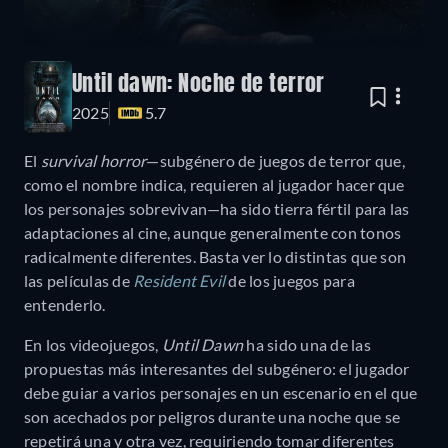
Until dawn: Noche de terror
2025
5.7
El
survival horror
—subgénero de juegos de terror que,
como el nombre indica, requieren al jugador hacer que
los personajes sobrevivan—ha sido tierra fértil para las
adaptaciones al cine, aunque generalmente con tonos
radicalmente diferentes. Basta ver lo distintas que son
las películas de
Resident Evil
de los juegos para
entenderlo.
En los videojuegos,
Until Dawn
ha sido una de las
propuestas más interesantes del subgénero: el jugador
debe guiar a varios personajes en un escenario en el que
son acechados por peligros durante una noche que se
repetirá una y otra vez, requiriendo tomar diferentes