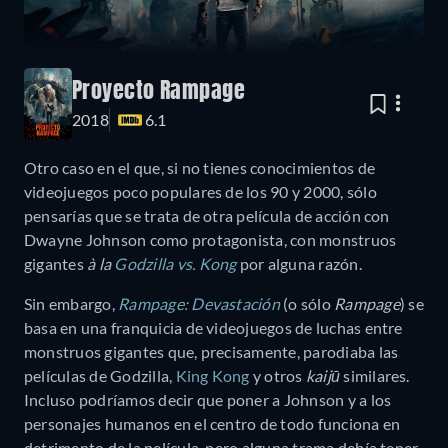
Proyecto Rampage
2018
6.1
Otro caso en el que, si no tienes conocimientos de
videojuegos poco populares de los 90 y 2000, sólo
pensarías que se trata de otra película de acción con
Dwayne Johnson como protagonista, con monstruos
gigantes
à la
Godzilla vs. Kong
por alguna razón.
Sin embargo,
Rampage: Devastación
(o sólo
Rampage
) se
basa en una franquicia de videojuegos de luchas entre
monstruos gigantes que, precisamente, parodiaba las
películas de Godzilla,
King Kong
y otros
kaijū
similares.
Incluso podríamos decir que poner a Johnson y a los
personajes humanos en el centro de todo funciona en
detrimento de la película, pero alguna trama debía tener.