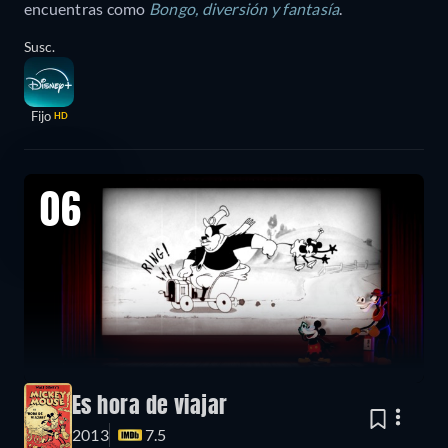
encuentras como
Bongo, diversión y fantasía
.
Susc.
Fijo
HD
06
Es hora de viajar
2013
7.5