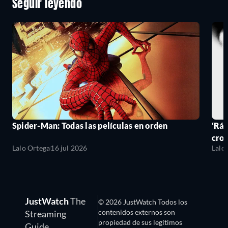
Seguir leyendo
Spider-Man: Todas las películas en orden
‘Ráp
cro
Lalo Ortega
16 jul 2026
Lalo
JustWatch
The
© 2026 JustWatch Todos los
contenidos externos son
Streaming
propiedad de sus legítimos
Guide