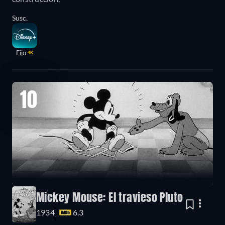
Susc.
Fijo
4K
10
Mickey Mouse: El travieso Pluto
1934
6.3