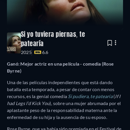
Si yo tuviera piernas, te
patearía
2025
6.6
Ganó: Mejor actriz en una película - comedia (Rose
Byrne)
Una de las películas independientes que está dando
batalla esta temporada, a pesar de contar con menos
recursos, es la genial comedia
Si pudiera, te patearía
(
If I
had Legs I’d Kick You
), sobre una mujer abrumada por el
aplastante peso de la responsabilidad materna ante la
enfermedad de su hija y la ausencia de su esposo.
Rose Byrne, que ya había sido premiada en el Festival de