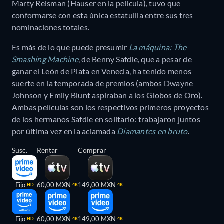
Marty Reisman (Hauser en la película), tuvo que
conformarse con esta única estatuilla entre sus tres
nominaciones totales.
Es más de lo que puede presumir
La máquina: The
Smashing Machine
, de Benny Safdie, que a pesar de
ganar el León de Plata en Venecia, ha tenido menos
suerte en la temporada de premios (ambos Dwayne
Johnson y Emily Blunt aspiraban a los Globos de Oro).
Ambas películas son los respectivos primeros proyectos
de los hermanos Safdie en solitario: trabajaron juntos
por última vez en la aclamada
Diamantes en bruto
.
Susc.
Rentar
Comprar
Fijo
60,00 MXN
149,00 MXN
HD
4K
4K
Fijo
60,00 MXN
149,00 MXN
HD
4K
4K