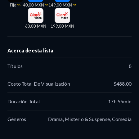
Fijo
40,00 MXN
149,00 MXN
4K
4K
4K
60,00 MXN
199,00 MXN
Acerca de esta lista
Títulos
8
Costo Total De Visualización
$488.00
Duración Total
17h 55min
Géneros
Drama, Misterio & Suspense, Comedia