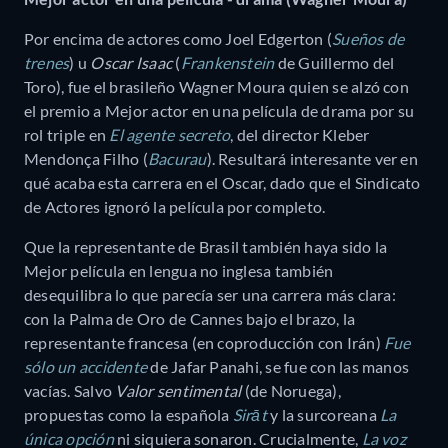
Por encima de actores como Joel Edgerton (
Sueños de
trenes
) u
Oscar Isaac
(
Frankenstein
de Guillermo del
Toro), fue el brasileño Wagner Moura quien se alzó con
el premio a Mejor actor en una película de drama por su
rol triple en
El agente secreto
, del director Kleber
Mendonça Filho (
Bacurau
). Resultará interesante ver en
qué acaba esta carrera en el Oscar, dado que el Sindicato
de Actores ignoró la película por completo.
Que la representante de Brasil también haya sido la
Mejor película en lengua no inglesa también
desequilibra lo que parecía ser una carrera más clara:
con la Palma de Oro de Cannes bajo el brazo, la
representante francesa (en coproducción con Irán)
Fue
sólo un accidente
de Jafar Panahi, se fue con las manos
vacías. Salvo
Valor sentimental
(de Noruega),
propuestas como la española
Sirāt
y la surcoreana
La
única opción
ni siquiera sonaron. Crucialmente,
La voz