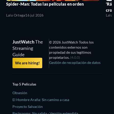
Spider-Man: Todas las películas en orden
‘Ráp
cro
Lalo Ortega
16 jul 2026
Lalo
JustWatch
The
© 2026 JustWatch Todos los
contenidos externos son
Streaming
propiedad de sus legítimos
Guide
propietarios.
(4.0.0)
Gestión de recopilación de datos
We are hiring!
Top 5 Películas
Obsesión
El Hombre Araña: Sin camino a casa
Proyecto Salvación
Backrooms: Sin salida - Versión extendida