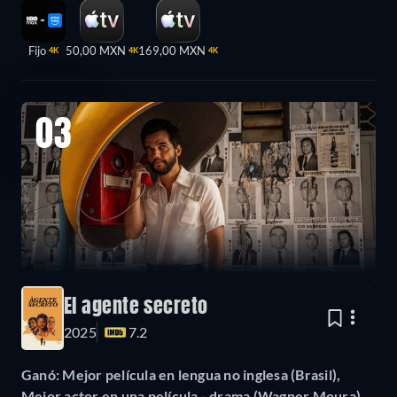
Fijo
50,00 MXN
169,00 MXN
4K
4K
4K
03
El agente secreto
2025
7.2
Ganó: Mejor película en lengua no inglesa (Brasil),
Mejor actor en una película - drama (Wagner Moura)