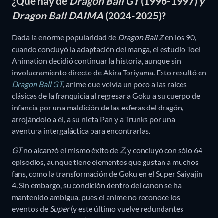
¿Qué hay de
Dragon Ball GT
(1996-1997)
y
Dragon Ball DAIMA
(2024-2025)?
Dada la enorme popularidad de
Dragon Ball Z
en los 90,
cuando concluyó la adaptación del manga, el estudio Toei
Animation decidió continuar la historia, aunque sin
involucramiento directo de Akira Toriyama. Esto resultó en
Dragon Ball GT
, anime que volvía un poco a las raíces
clásicas de la franquicia al regresar a Goku a su cuerpo de
infancia por una maldición de las esferas del dragón,
arrojándolo a él, a su nieta Pan y a Trunks por una
aventura intergaláctica para encontrarlas.
GT
no alcanzó el mismo éxito de
Z
, y concluyó con sólo 64
episodios, aunque tiene elementos que gustan a muchos
fans, como la transformación de Goku en el Super Saiyajin
4. Sin embargo, su condición dentro del canon se ha
mantenido ambigua, pues el anime no reconoce los
eventos de
Super
(y este último vuelve redundantes