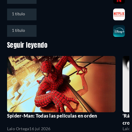
1 título
1 título
Seguir leyendo
Spider-Man: Todas las películas en orden
‘Ráp
cro
Lalo Ortega
16 jul 2026
Lalo