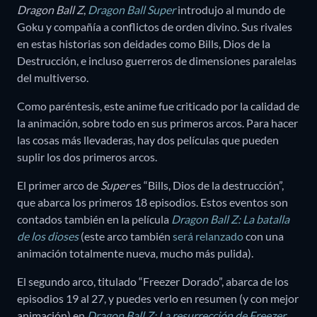
Dragon Ball Z
,
Dragon Ball Super
introdujo al mundo de
Goku y compañía a conflictos de orden divino. Sus rivales
en estas historias son deidades como Bills, Dios de la
Destrucción, e incluso guerreros de dimensiones paralelas
del multiverso.
Como paréntesis, este anime fue criticado por la calidad de
la animación, sobre todo en sus primeros arcos. Para hacer
las cosas más llevaderas, hay dos películas que pueden
suplir los dos primeros arcos.
El primer arco de
Super
es “Bills, Dios de la destrucción”,
que abarca los primeros 18 episodios. Estos eventos son
contados también en la película
Dragon Ball Z: La batalla
de los dioses
(este arco también
será relanzado
con una
animación totalmente nueva, mucho más pulida).
El segundo arco, titulado “Freezer Dorado”, abarca de los
episodios 19 al 27, y puedes verlo en resumen (y con mejor
animación) en
Dragon Ball Z: La resurrección de Freezer
.