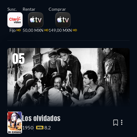
Susc.
Rentar
Comprar
Fijo
50,00 MXN
149,00 MXN
HD
HD
HD
05
Los olvidados
1950
8.2