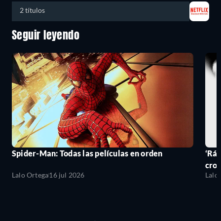
2 títulos
Seguir leyendo
Spider-Man: Todas las películas en orden
‘Ráp
cro
Lalo Ortega
16 jul 2026
Lalo